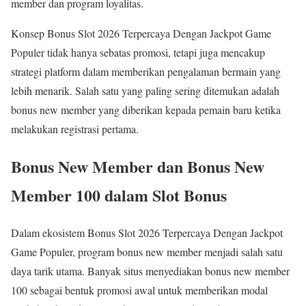
member dan program loyalitas.
Konsep Bonus Slot 2026 Terpercaya Dengan Jackpot Game
Populer tidak hanya sebatas promosi, tetapi juga mencakup
strategi platform dalam memberikan pengalaman bermain yang
lebih menarik. Salah satu yang paling sering ditemukan adalah
bonus new member yang diberikan kepada pemain baru ketika
melakukan registrasi pertama.
Bonus New Member dan Bonus New
Member 100 dalam Slot Bonus
Dalam ekosistem Bonus Slot 2026 Terpercaya Dengan Jackpot
Game Populer, program bonus new member menjadi salah satu
daya tarik utama. Banyak situs menyediakan bonus new member
100 sebagai bentuk promosi awal untuk memberikan modal