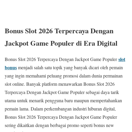
Bonus Slot 2026 Terpercaya Dengan
Jackpot Game Populer di Era Digital
slot
Bonus Slot 2026 Terpercaya Dengan Jackpot Game Populer
bonus
menjadi salah satu topik yang banyak dicari oleh pemain
yang ingin memahami peluang promosi dalam dunia permainan
slot online. Banyak platform menawarkan Bonus Slot 2026
Terpercaya Dengan Jackpot Game Populer sebagai daya tarik
utama untuk menarik pengguna baru maupun mempertahankan
pemain lama. Dalam perkembangan industri hiburan digital,
Bonus Slot 2026 Terpercaya Dengan Jackpot Game Populer
sering dikaitkan dengan berbagai promo seperti bonus new