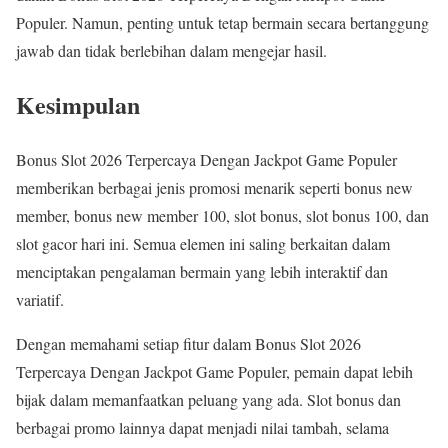
Populer. Namun, penting untuk tetap bermain secara bertanggung
jawab dan tidak berlebihan dalam mengejar hasil.
Kesimpulan
Bonus Slot 2026 Terpercaya Dengan Jackpot Game Populer
memberikan berbagai jenis promosi menarik seperti bonus new
member, bonus new member 100, slot bonus, slot bonus 100, dan
slot gacor hari ini. Semua elemen ini saling berkaitan dalam
menciptakan pengalaman bermain yang lebih interaktif dan
variatif.
Dengan memahami setiap fitur dalam Bonus Slot 2026
Terpercaya Dengan Jackpot Game Populer, pemain dapat lebih
bijak dalam memanfaatkan peluang yang ada. Slot bonus dan
berbagai promo lainnya dapat menjadi nilai tambah, selama