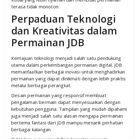
terasa tidak monoton.
Perpaduan Teknologi
dan Kreativitas dalam
Permainan JDB
Kemajuan teknologi menjadi salah satu pendukung
utama dalam perkembangan permainan digital. JDB
memanfaatkan berbagai inovasi untuk menghadirkan
permainan yang dapat dinikmati dengan lebih praktis
melalui berbagai perangkat.
Desain permainan yang responsif membuat
pengalaman bermain dapat menyesuaikan dengan
kebutuhan pengguna. Tampilan yang mudah dipahami
juga menjadi salah satu alasan mengapa permainan
bertema fantasi dari JDB mampu menarik perhatian
berbagai kalangan.