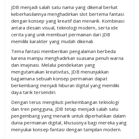
JDB menjadi salah satu nama yang dikenal berkat
keberhasilannya menghadirkan slot bertema fantasi
dengan konsep yang kreatif dan menarik. Kombinasi
antara desain visual, teknologi modern, serta ide
cerita yang unik membuat permainan dari JDB
memiliki karakter yang mudah dikenali.
Tema fantasi memberikan pengalaman berbeda
karena mampu menghadirkan suasana penuh warna
dan imajinasi. Melalui pendekatan yang
mengutamakan kreativitas, JDB menunjukkan
bagaimana sebuah konsep permainan dapat
berkembang menjadi hiburan digital yang memiliki
daya tarik tersendiri.
Dengan terus mengikuti perkembangan teknologi
dan tren pengguna, JDB tetap menjadi salah satu
pengembang yang menarik untuk diperhatikan dalam
dunia permainan digital, khususnya bagi mereka yang
menyukai konsep fantasi dengan tampilan modern.