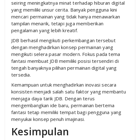
seiring meningkatnya minat terhadap hiburan digital
yang memiliki unsur cerita. Banyak pengguna kini
mencari permainan yang tidak hanya menawarkan
tampilan menarik, tetapi juga memberikan
pengalaman yang lebih kreatif.
JDB berhasil mengikuti perkembangan tersebut
dengan menghadirkan konsep permainan yang
mengikuti selera pasar modern. Fokus pada tema
fantasi membuat JDB memiliki posisi tersendiri di
tengah banyaknya pilihan permainan digital yang
tersedia.
Kemampuan untuk menghadirkan inovasi secara
konsisten menjadi salah satu faktor yang membantu
menjaga daya tarik JDB. Dengan terus
mengembangkan ide baru, permainan bertema
fantasi tetap memiliki tempat bagi pengguna yang
menyukai konsep penuh imajinasi.
Kesimpulan