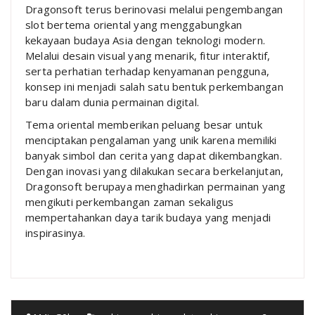
Dragonsoft terus berinovasi melalui pengembangan
slot bertema oriental yang menggabungkan
kekayaan budaya Asia dengan teknologi modern.
Melalui desain visual yang menarik, fitur interaktif,
serta perhatian terhadap kenyamanan pengguna,
konsep ini menjadi salah satu bentuk perkembangan
baru dalam dunia permainan digital.
Tema oriental memberikan peluang besar untuk
menciptakan pengalaman yang unik karena memiliki
banyak simbol dan cerita yang dapat dikembangkan.
Dengan inovasi yang dilakukan secara berkelanjutan,
Dragonsoft berupaya menghadirkan permainan yang
mengikuti perkembangan zaman sekaligus
mempertahankan daya tarik budaya yang menjadi
inspirasinya.