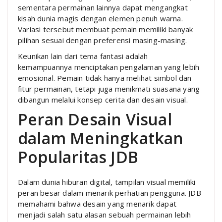
sementara permainan lainnya dapat mengangkat
kisah dunia magis dengan elemen penuh warna.
Variasi tersebut membuat pemain memiliki banyak
pilihan sesuai dengan preferensi masing-masing.
Keunikan lain dari tema fantasi adalah
kemampuannya menciptakan pengalaman yang lebih
emosional. Pemain tidak hanya melihat simbol dan
fitur permainan, tetapi juga menikmati suasana yang
dibangun melalui konsep cerita dan desain visual.
Peran Desain Visual
dalam Meningkatkan
Popularitas JDB
Dalam dunia hiburan digital, tampilan visual memiliki
peran besar dalam menarik perhatian pengguna. JDB
memahami bahwa desain yang menarik dapat
menjadi salah satu alasan sebuah permainan lebih