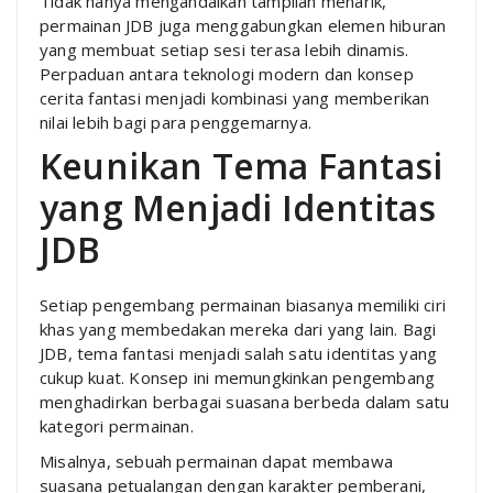
Tidak hanya mengandalkan tampilan menarik,
permainan JDB juga menggabungkan elemen hiburan
yang membuat setiap sesi terasa lebih dinamis.
Perpaduan antara teknologi modern dan konsep
cerita fantasi menjadi kombinasi yang memberikan
nilai lebih bagi para penggemarnya.
Keunikan Tema Fantasi
yang Menjadi Identitas
JDB
Setiap pengembang permainan biasanya memiliki ciri
khas yang membedakan mereka dari yang lain. Bagi
JDB, tema fantasi menjadi salah satu identitas yang
cukup kuat. Konsep ini memungkinkan pengembang
menghadirkan berbagai suasana berbeda dalam satu
kategori permainan.
Misalnya, sebuah permainan dapat membawa
suasana petualangan dengan karakter pemberani,