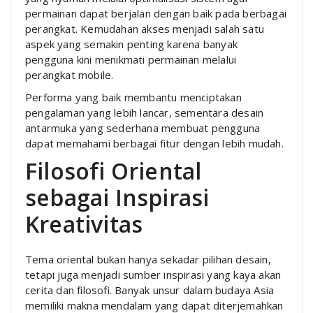
permainan dapat berjalan dengan baik pada berbagai
perangkat. Kemudahan akses menjadi salah satu
aspek yang semakin penting karena banyak
pengguna kini menikmati permainan melalui
perangkat mobile.
Performa yang baik membantu menciptakan
pengalaman yang lebih lancar, sementara desain
antarmuka yang sederhana membuat pengguna
dapat memahami berbagai fitur dengan lebih mudah.
Filosofi Oriental
sebagai Inspirasi
Kreativitas
Tema oriental bukan hanya sekadar pilihan desain,
tetapi juga menjadi sumber inspirasi yang kaya akan
cerita dan filosofi. Banyak unsur dalam budaya Asia
memiliki makna mendalam yang dapat diterjemahkan