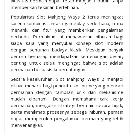
aktivitas bermain dapat tetap menjadi hiburan tanpa
memberikan tekanan berlebihan.
Popularitas Slot Mahjong Ways 2 terus meningkat
karena kombinasi antara gameplay sederhana, tema
menarik, dan fitur yang memberikan pengalaman
berbeda. Permainan ini menawarkan hiburan bagi
siapa saja yang menyukai konsep slot modern
dengan sentuhan budaya klasik. Meskipun banyak
pemain berharap mendapatkan kemenangan besar,
penting untuk selalu mengingat bahwa slot adalah
permainan berbasis keberuntungan.
Secara keseluruhan, Slot Mahjong Ways 2 menjadi
pilihan menarik bagi pencinta slot online yang mencari
permainan dengan tampilan unik dan mekanisme
mudah dipahami. Dengan memahami cara kerja
permainan, mengatur strategi bermain secara bijak,
serta menikmati prosesnya sebagai hiburan, pemain
dapat memperoleh pengalaman bermain yang lebih
menyenangkan.