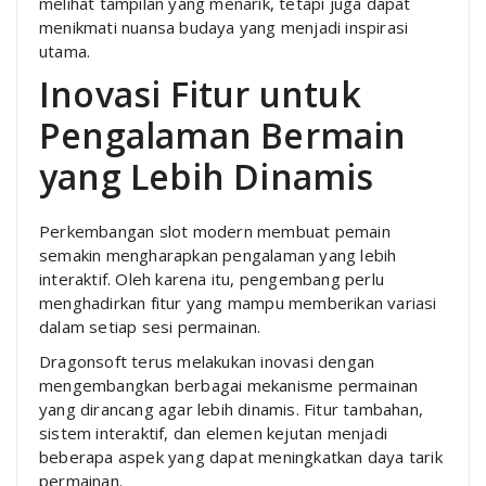
melihat tampilan yang menarik, tetapi juga dapat
menikmati nuansa budaya yang menjadi inspirasi
utama.
Inovasi Fitur untuk
Pengalaman Bermain
yang Lebih Dinamis
Perkembangan slot modern membuat pemain
semakin mengharapkan pengalaman yang lebih
interaktif. Oleh karena itu, pengembang perlu
menghadirkan fitur yang mampu memberikan variasi
dalam setiap sesi permainan.
Dragonsoft terus melakukan inovasi dengan
mengembangkan berbagai mekanisme permainan
yang dirancang agar lebih dinamis. Fitur tambahan,
sistem interaktif, dan elemen kejutan menjadi
beberapa aspek yang dapat meningkatkan daya tarik
permainan.