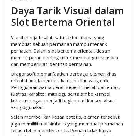
Daya Tarik Visual dalam
Slot Bertema Oriental
Visual menjadi salah satu faktor utama yang
membuat sebuah permainan mampu menarik
perhatian. Dalam slot bertema oriental, desain
memiliki peran penting untuk membangun suasana
dan memperkuat identitas permainan.
Dragonsoft memanfaatkan berbagai elemen khas
oriental untuk menciptakan tampilan yang unik.
Penggunaan warna cerah seperti merah dan emas,
ilustrasi karakter mitologi, serta simbol-simbol
keberuntungan menjadi bagian dari konsep visual
yang digunakan.
Selain memberikan kesan estetis, elemen tersebut
juga memiliki nilai simbolis yang membuat permainan
terasa lebih memiliki cerita. Pemain tidak hanya