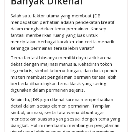
Banyak Dikenal
Salah satu faktor utama yang membuat JDB
mendapatkan perhatian adalah pendekatan kreatif
dalam menghadirkan tema permainan. Konsep
fantasi memberikan ruang yang luas untuk
menciptakan berbagai karakter dan cerita menarik
sehingga permainan terasa lebih variatif.
Tema fantasi biasanya memiliki daya tarik karena
dekat dengan imajinasi manusia. Kehadiran tokoh
legendaris, simbol keberuntungan, dan dunia penuh
misteri membuat pengalaman bermain terasa lebih
berbeda dibandingkan tema klasik yang sering
digunakan dalam permainan sejenis.
Selain itu, JDB juga dikenal karena memperhatikan
detail dalam setiap elemen permainan. Tampilan
simbol, animasi, serta tata warna dibuat agar
menciptakan suasana yang sesuai dengan tema yang
diangkat. Hal ini membantu membangun pengalaman
visual yang lebih nyaman dan membuat permainan