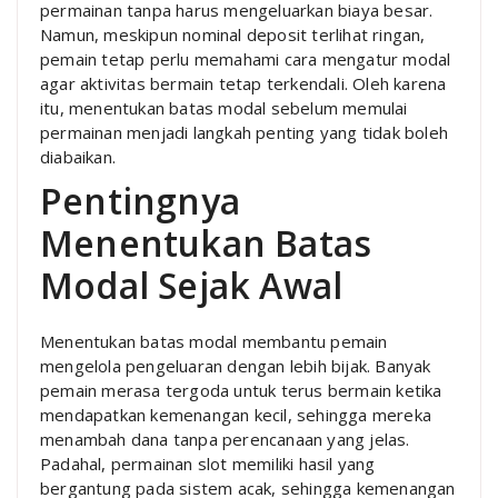
permainan tanpa harus mengeluarkan biaya besar.
Namun, meskipun nominal deposit terlihat ringan,
pemain tetap perlu memahami cara mengatur modal
agar aktivitas bermain tetap terkendali. Oleh karena
itu, menentukan batas modal sebelum memulai
permainan menjadi langkah penting yang tidak boleh
diabaikan.
Pentingnya
Menentukan Batas
Modal Sejak Awal
Menentukan batas modal membantu pemain
mengelola pengeluaran dengan lebih bijak. Banyak
pemain merasa tergoda untuk terus bermain ketika
mendapatkan kemenangan kecil, sehingga mereka
menambah dana tanpa perencanaan yang jelas.
Padahal, permainan slot memiliki hasil yang
bergantung pada sistem acak, sehingga kemenangan