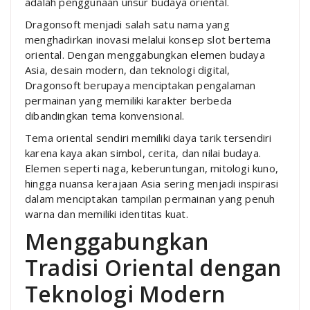
adalah penggunaan unsur budaya oriental.
Dragonsoft menjadi salah satu nama yang
menghadirkan inovasi melalui konsep slot bertema
oriental. Dengan menggabungkan elemen budaya
Asia, desain modern, dan teknologi digital,
Dragonsoft berupaya menciptakan pengalaman
permainan yang memiliki karakter berbeda
dibandingkan tema konvensional.
Tema oriental sendiri memiliki daya tarik tersendiri
karena kaya akan simbol, cerita, dan nilai budaya.
Elemen seperti naga, keberuntungan, mitologi kuno,
hingga nuansa kerajaan Asia sering menjadi inspirasi
dalam menciptakan tampilan permainan yang penuh
warna dan memiliki identitas kuat.
Menggabungkan
Tradisi Oriental dengan
Teknologi Modern