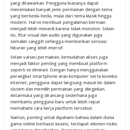
yang ditawarkan. Pengguna biasanya dapat
menemukan banyak jenis permainan dengan tema
yang berbeda-beda, mulai dari tema klasik hingga
modern. Hal ini membuat pengalaman bermain
menjadi lebih menarik karena tidak monoton. Selain
itu, fitur visual dan audio yang digunakan juga
semakin canggih sehingga memberikan sensasi
hiburan yang lebih imersif.
Selain variasi permainan, kemudahan akses juga
menjadi faktor penting yang membuat platform
seperti ini diminati. Dengan hanya menggunakan
perangkat smartphone atau komputer serta koneksi
internet, pengguna dapat langsung masuk ke dalam
sistem dan memilih permainan yang diinginkan.
Antarmuka yang dirancang sederhana juga
membantu pengguna baru untuk lebih cepat
memahami cara kerja platform tersebut.
Namun, penting untuk dipahami bahwa dalam dunia
game online berbasis kasino, terdapat elemen risiko