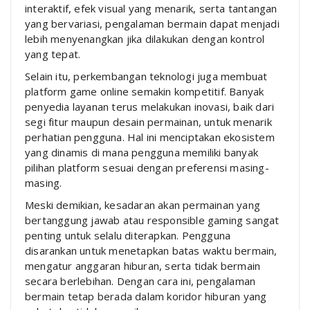
interaktif, efek visual yang menarik, serta tantangan
yang bervariasi, pengalaman bermain dapat menjadi
lebih menyenangkan jika dilakukan dengan kontrol
yang tepat.
Selain itu, perkembangan teknologi juga membuat
platform game online semakin kompetitif. Banyak
penyedia layanan terus melakukan inovasi, baik dari
segi fitur maupun desain permainan, untuk menarik
perhatian pengguna. Hal ini menciptakan ekosistem
yang dinamis di mana pengguna memiliki banyak
pilihan platform sesuai dengan preferensi masing-
masing.
Meski demikian, kesadaran akan permainan yang
bertanggung jawab atau responsible gaming sangat
penting untuk selalu diterapkan. Pengguna
disarankan untuk menetapkan batas waktu bermain,
mengatur anggaran hiburan, serta tidak bermain
secara berlebihan. Dengan cara ini, pengalaman
bermain tetap berada dalam koridor hiburan yang