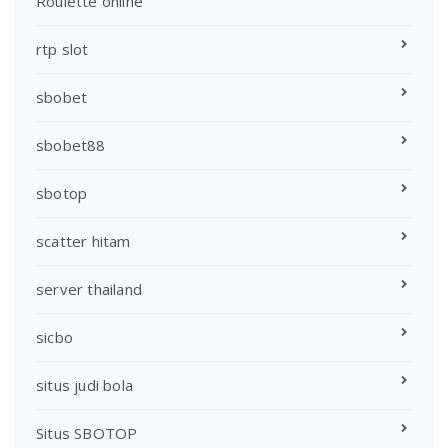
Roulette online
rtp slot
sbobet
sbobet88
sbotop
scatter hitam
server thailand
sicbo
situs judi bola
Situs SBOTOP