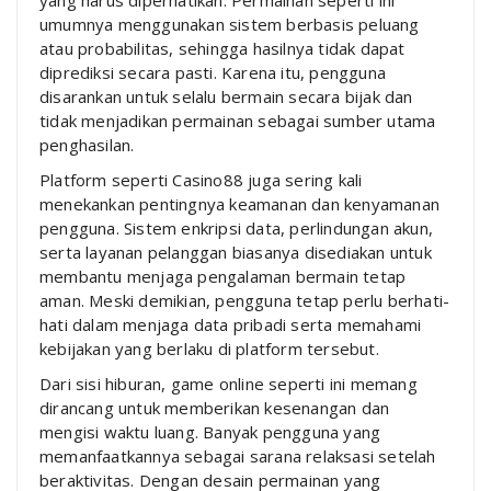
yang harus diperhatikan. Permainan seperti ini
umumnya menggunakan sistem berbasis peluang
atau probabilitas, sehingga hasilnya tidak dapat
diprediksi secara pasti. Karena itu, pengguna
disarankan untuk selalu bermain secara bijak dan
tidak menjadikan permainan sebagai sumber utama
penghasilan.
Platform seperti Casino88 juga sering kali
menekankan pentingnya keamanan dan kenyamanan
pengguna. Sistem enkripsi data, perlindungan akun,
serta layanan pelanggan biasanya disediakan untuk
membantu menjaga pengalaman bermain tetap
aman. Meski demikian, pengguna tetap perlu berhati-
hati dalam menjaga data pribadi serta memahami
kebijakan yang berlaku di platform tersebut.
Dari sisi hiburan, game online seperti ini memang
dirancang untuk memberikan kesenangan dan
mengisi waktu luang. Banyak pengguna yang
memanfaatkannya sebagai sarana relaksasi setelah
beraktivitas. Dengan desain permainan yang