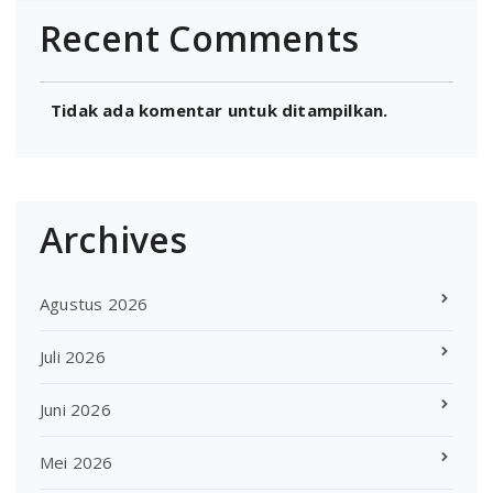
Recent Comments
Tidak ada komentar untuk ditampilkan.
Archives
Agustus 2026
Juli 2026
Juni 2026
Mei 2026