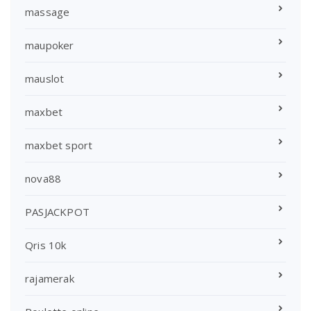
massage
maupoker
mauslot
maxbet
maxbet sport
nova88
PASJACKPOT
Qris 10k
rajamerak