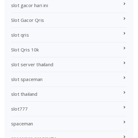
slot gacor hari ini
Slot Gacor Qris
slot qris
Slot Qris 10k
slot server thailand
slot spaceman
slot thailand
slot777
spaceman