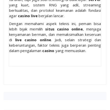
yang kuat, sistem RNG yang adil, streaming
berkualitas, dan protokol keamanan adalah fondasi
agar
casino live
berjalan lancar.
Dengan memahami aspek teknis ini, pemain bisa
lebih bijak memilih
situs casino online
, menjaga
kenyamanan bermain, dan memaksimalkan keseruan
di
live casino online
. Jadi, selain strategi dan
keberuntungan, faktor teknis juga berperan penting
dalam pengalaman
casino
yang memuaskan.