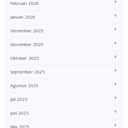
Februari 2026
Januari 2026
Desember 2025
November 2025
Oktober 2025
September 2025
Agustus 2025
Juli 2025
Juni 2025
Mei 2025