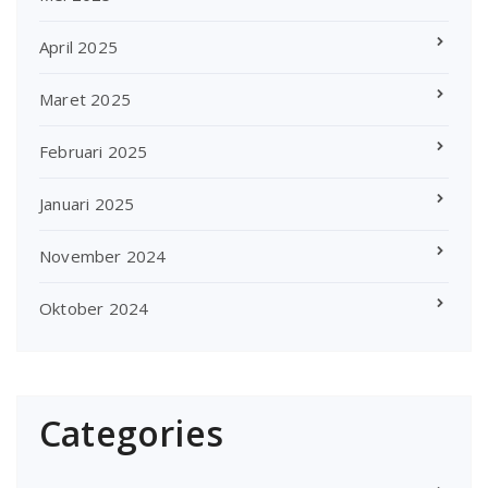
April 2025
Maret 2025
Februari 2025
Januari 2025
November 2024
Oktober 2024
Categories