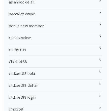
asianbookie all
baccarat online
bonus new member
casino online
chicky run
Clickbet88
clickbet88 bola
clickbet88 daftar
clickbet88 login
cmd368