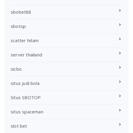
sbobet88
sbotop
scatter hitam
server thailand
sicbo
situs judi bola
Situs SBOTOP
situs spaceman
slot bet