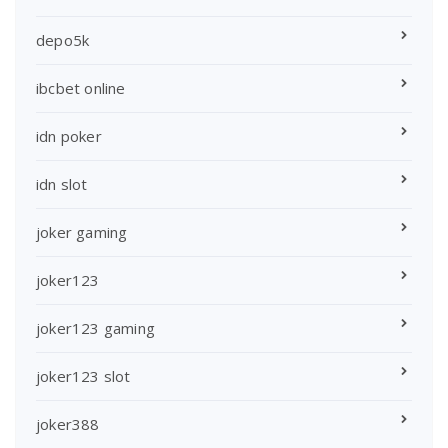
depo5k
ibcbet online
idn poker
idn slot
joker gaming
joker123
joker123 gaming
joker123 slot
joker388