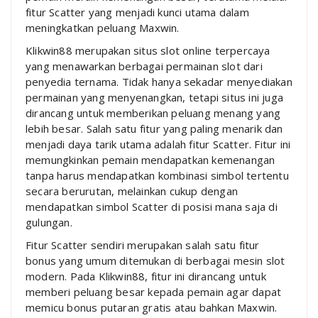
fitur Scatter yang menjadi kunci utama dalam
meningkatkan peluang Maxwin.
Klikwin88 merupakan situs slot online terpercaya
yang menawarkan berbagai permainan slot dari
penyedia ternama. Tidak hanya sekadar menyediakan
permainan yang menyenangkan, tetapi situs ini juga
dirancang untuk memberikan peluang menang yang
lebih besar. Salah satu fitur yang paling menarik dan
menjadi daya tarik utama adalah fitur Scatter. Fitur ini
memungkinkan pemain mendapatkan kemenangan
tanpa harus mendapatkan kombinasi simbol tertentu
secara berurutan, melainkan cukup dengan
mendapatkan simbol Scatter di posisi mana saja di
gulungan.
Fitur Scatter sendiri merupakan salah satu fitur
bonus yang umum ditemukan di berbagai mesin slot
modern. Pada Klikwin88, fitur ini dirancang untuk
memberi peluang besar kepada pemain agar dapat
memicu bonus putaran gratis atau bahkan Maxwin.