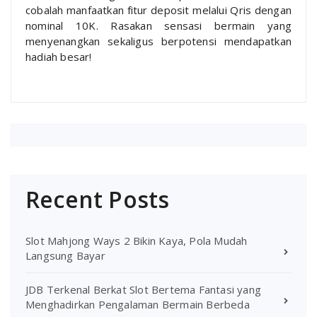
cobalah manfaatkan fitur deposit melalui Qris dengan
nominal 10K. Rasakan sensasi bermain yang
menyenangkan sekaligus berpotensi mendapatkan
hadiah besar!
Recent Posts
Slot Mahjong Ways 2 Bikin Kaya, Pola Mudah
Langsung Bayar
JDB Terkenal Berkat Slot Bertema Fantasi yang
Menghadirkan Pengalaman Bermain Berbeda