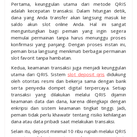
Pertama, keunggulan utama dari metode QRIS
adalah kecepatan transaksi. Dalam hitungan detik,
dana yang Anda transfer akan langsung masuk ke
saldo akun slot online Anda. Hal ini sangat
menguntungkan bagi pemain yang ingin segera
memulai permainan tanpa harus menunggu proses
konfirmasi yang panjang. Dengan proses instan ini,
pemain bisa langsung menikmati berbagai permainan
slot favorit tanpa hambatan.
Kedua, keamanan transaksi juga menjadi keunggulan
utama dari QRIS. Sistem
slot deposit qris
didukung
oleh otoritas resmi dan bekerja sama dengan bank
serta penyedia dompet digital terpercaya. Setiap
transaksi yang dilakukan melalui QRIS dijamin
keamanan data dan dana, karena dilengkapi dengan
enkripsi dan sistem keamanan tingkat tinggi. Jadi,
pemain tidak perlu khawatir tentang risiko kehilangan
dana atau data pribadi saat melakukan transaksi.
Selain itu, deposit minimal 10 ribu rupiah melalui QRIS