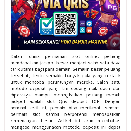
Dalam dunia permainan slot online, peluang
mendapatkan jackpot besar menjadi salah satu daya
tarik utama bagi para pemain. Semakin besar peluang
tersebut, tentu semakin banyak pula yang tertarik
untuk mencoba peruntungan mereka. Salah satu
metode deposit yang kini sedang naik daun dan
dipercaya mampu meningkatkan peluang meraih
jackpot adalah slot Qris deposit 10K. Dengan
nominal kecil ini, pemain bisa menikmati sensasi
bermain slot sambil berpotensi mendapatkan
kemenangan besar. Artikel ini akan membahas
mengapa menggunakan metode deposit ini dapat