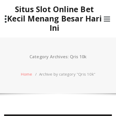
Skip
Situs Slot Online Bet
to
content
Kecil Menang Besar Hari
Ini
Category Archives: Qris 10k
Home
/
Archive by category "Qris 10k"