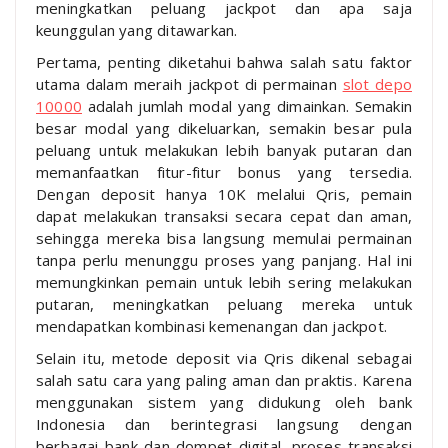
meningkatkan peluang jackpot dan apa saja
keunggulan yang ditawarkan.
Pertama, penting diketahui bahwa salah satu faktor
utama dalam meraih jackpot di permainan
slot depo
10000
adalah jumlah modal yang dimainkan. Semakin
besar modal yang dikeluarkan, semakin besar pula
peluang untuk melakukan lebih banyak putaran dan
memanfaatkan fitur-fitur bonus yang tersedia.
Dengan deposit hanya 10K melalui Qris, pemain
dapat melakukan transaksi secara cepat dan aman,
sehingga mereka bisa langsung memulai permainan
tanpa perlu menunggu proses yang panjang. Hal ini
memungkinkan pemain untuk lebih sering melakukan
putaran, meningkatkan peluang mereka untuk
mendapatkan kombinasi kemenangan dan jackpot.
Selain itu, metode deposit via Qris dikenal sebagai
salah satu cara yang paling aman dan praktis. Karena
menggunakan sistem yang didukung oleh bank
Indonesia dan berintegrasi langsung dengan
berbagai bank dan dompet digital, proses transaksi