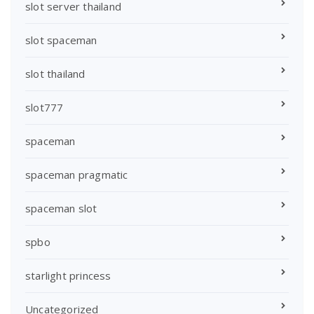
slot server thailand
slot spaceman
slot thailand
slot777
spaceman
spaceman pragmatic
spaceman slot
spbo
starlight princess
Uncategorized