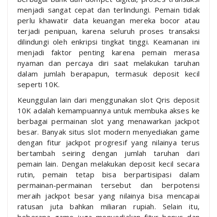
menjadi sangat cepat dan terlindungi. Pemain tidak
perlu khawatir data keuangan mereka bocor atau
terjadi penipuan, karena seluruh proses transaksi
dilindungi oleh enkripsi tingkat tinggi. Keamanan ini
menjadi faktor penting karena pemain merasa
nyaman dan percaya diri saat melakukan taruhan
dalam jumlah berapapun, termasuk deposit kecil
seperti 10K.
Keunggulan lain dari menggunakan slot Qris deposit
10K adalah kemampuannya untuk membuka akses ke
berbagai permainan slot yang menawarkan jackpot
besar. Banyak situs slot modern menyediakan game
dengan fitur jackpot progresif yang nilainya terus
bertambah seiring dengan jumlah taruhan dari
pemain lain. Dengan melakukan deposit kecil secara
rutin, pemain tetap bisa berpartisipasi dalam
permainan-permainan tersebut dan berpotensi
meraih jackpot besar yang nilainya bisa mencapai
ratusan juta bahkan miliaran rupiah. Selain itu,
beberapa game juga menyediakan fitur bonus dan