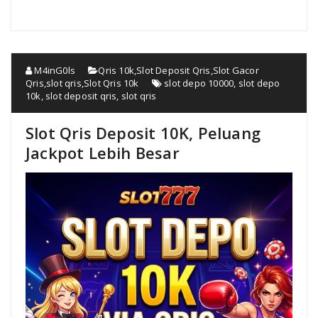
M4inG0ls
Qris 10k
,
Slot Deposit Qris
,
Slot Gacor
Qris
,
slot qris
,
Slot Qris 10k
slot depo 10000
,
slot depo
10k
,
slot deposit qris
,
slot qris
Slot Qris Deposit 10K, Peluang
Jackpot Lebih Besar