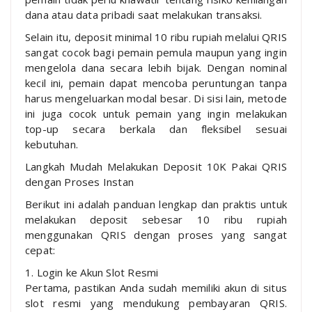
dana atau data pribadi saat melakukan transaksi.
Selain itu, deposit minimal 10 ribu rupiah melalui QRIS
sangat cocok bagi pemain pemula maupun yang ingin
mengelola dana secara lebih bijak. Dengan nominal
kecil ini, pemain dapat mencoba peruntungan tanpa
harus mengeluarkan modal besar. Di sisi lain, metode
ini juga cocok untuk pemain yang ingin melakukan
top-up secara berkala dan fleksibel sesuai
kebutuhan.
Langkah Mudah Melakukan Deposit 10K Pakai QRIS
dengan Proses Instan
Berikut ini adalah panduan lengkap dan praktis untuk
melakukan deposit sebesar 10 ribu rupiah
menggunakan QRIS dengan proses yang sangat
cepat:
1. Login ke Akun Slot Resmi
Pertama, pastikan Anda sudah memiliki akun di situs
slot resmi yang mendukung pembayaran QRIS.