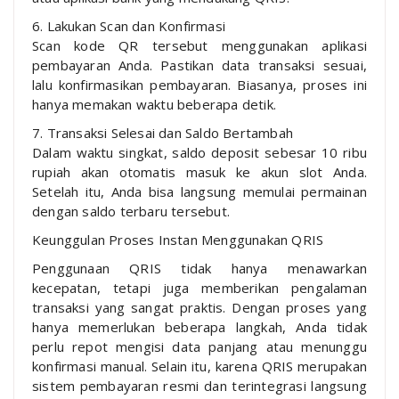
6. Lakukan Scan dan Konfirmasi
Scan kode QR tersebut menggunakan aplikasi
pembayaran Anda. Pastikan data transaksi sesuai,
lalu konfirmasikan pembayaran. Biasanya, proses ini
hanya memakan waktu beberapa detik.
7. Transaksi Selesai dan Saldo Bertambah
Dalam waktu singkat, saldo deposit sebesar 10 ribu
rupiah akan otomatis masuk ke akun slot Anda.
Setelah itu, Anda bisa langsung memulai permainan
dengan saldo terbaru tersebut.
Keunggulan Proses Instan Menggunakan QRIS
Penggunaan QRIS tidak hanya menawarkan
kecepatan, tetapi juga memberikan pengalaman
transaksi yang sangat praktis. Dengan proses yang
hanya memerlukan beberapa langkah, Anda tidak
perlu repot mengisi data panjang atau menunggu
konfirmasi manual. Selain itu, karena QRIS merupakan
sistem pembayaran resmi dan terintegrasi langsung