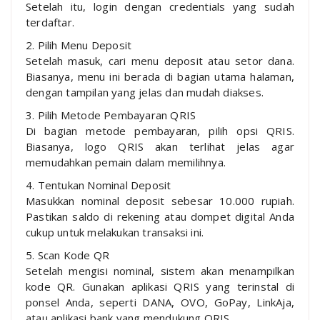
Setelah itu, login dengan credentials yang sudah
terdaftar.
2. Pilih Menu Deposit
Setelah masuk, cari menu deposit atau setor dana.
Biasanya, menu ini berada di bagian utama halaman,
dengan tampilan yang jelas dan mudah diakses.
3. Pilih Metode Pembayaran QRIS
Di bagian metode pembayaran, pilih opsi QRIS.
Biasanya, logo QRIS akan terlihat jelas agar
memudahkan pemain dalam memilihnya.
4. Tentukan Nominal Deposit
Masukkan nominal deposit sebesar 10.000 rupiah.
Pastikan saldo di rekening atau dompet digital Anda
cukup untuk melakukan transaksi ini.
5. Scan Kode QR
Setelah mengisi nominal, sistem akan menampilkan
kode QR. Gunakan aplikasi QRIS yang terinstal di
ponsel Anda, seperti DANA, OVO, GoPay, LinkAja,
atau aplikasi bank yang mendukung QRIS.