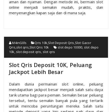
aman dan nyaman. Dengan metode ini, bermain slot
online menjadi semakin mudah, praktis, dan
menyenangkan kapan saja dan di mana saja.
M4inG0ls
Qris 10k
,
Slot Deposit Qris
,
Slot Gacor
Qris
,
slot qris
,
Slot Qris 10k
slot depo 10000
,
slot depo
10k
,
slot deposit qris
,
slot qris
Slot Qris Deposit 10K, Peluang
Jackpot Lebih Besar
Dalam dunia permainan slot online, peluang
mendapatkan jackpot besar menjadi salah satu daya
tarik utama bagi para pemain. Semakin besar peluang
tersebut, tentu semakin banyak pula yang tertarik
untuk mencoba peruntungan mereka. Salah satu
metode deposit yang kini sedang naik daun dan