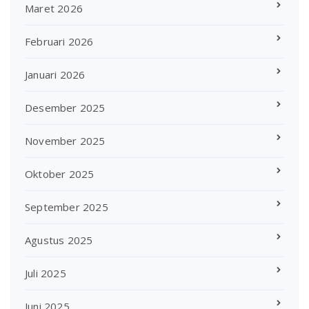
Maret 2026
Februari 2026
Januari 2026
Desember 2025
November 2025
Oktober 2025
September 2025
Agustus 2025
Juli 2025
Juni 2025