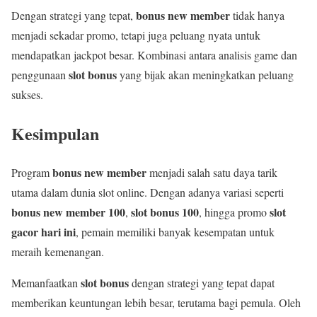
bonus new member
Dengan strategi yang tepat,
tidak hanya
menjadi sekadar promo, tetapi juga peluang nyata untuk
mendapatkan jackpot besar. Kombinasi antara analisis game dan
slot bonus
penggunaan
yang bijak akan meningkatkan peluang
sukses.
Kesimpulan
bonus new member
Program
menjadi salah satu daya tarik
utama dalam dunia slot online. Dengan adanya variasi seperti
bonus new member 100
slot bonus 100
slot
,
, hingga promo
gacor hari ini
, pemain memiliki banyak kesempatan untuk
meraih kemenangan.
slot bonus
Memanfaatkan
dengan strategi yang tepat dapat
memberikan keuntungan lebih besar, terutama bagi pemula. Oleh