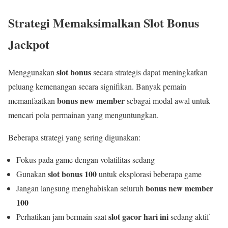
Strategi Memaksimalkan Slot Bonus
Jackpot
slot bonus
Menggunakan
secara strategis dapat meningkatkan
peluang kemenangan secara signifikan. Banyak pemain
bonus new member
memanfaatkan
sebagai modal awal untuk
mencari pola permainan yang menguntungkan.
Beberapa strategi yang sering digunakan:
Fokus pada game dengan volatilitas sedang
slot bonus 100
Gunakan
untuk eksplorasi beberapa game
bonus new member
Jangan langsung menghabiskan seluruh
100
slot gacor hari ini
Perhatikan jam bermain saat
sedang aktif