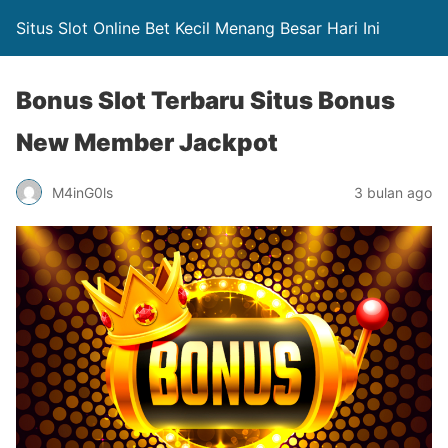
Situs Slot Online Bet Kecil Menang Besar Hari Ini
Bonus Slot Terbaru Situs Bonus
New Member Jackpot
M4inG0ls
3 bulan ago