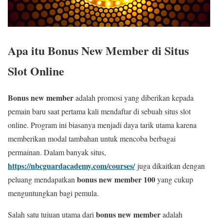
Apa itu Bonus New Member di Situs
Slot Online
Bonus new member
adalah promosi yang diberikan kepada
pemain baru saat pertama kali mendaftar di sebuah situs slot
online. Program ini biasanya menjadi daya tarik utama karena
memberikan modal tambahan untuk mencoba berbagai
permainan. Dalam banyak situs,
https://nbcguardacademy.com/courses/
juga dikaitkan dengan
bonus new member 100
peluang mendapatkan
yang cukup
menguntungkan bagi pemula.
bonus new member
Salah satu tujuan utama dari
adalah