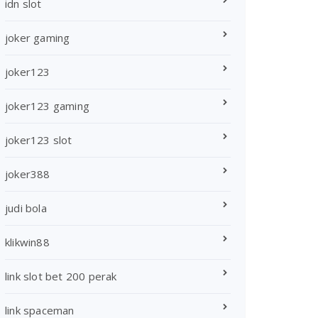
idn slot
joker gaming
joker123
joker123 gaming
joker123 slot
joker388
judi bola
klikwin88
link slot bet 200 perak
link spaceman