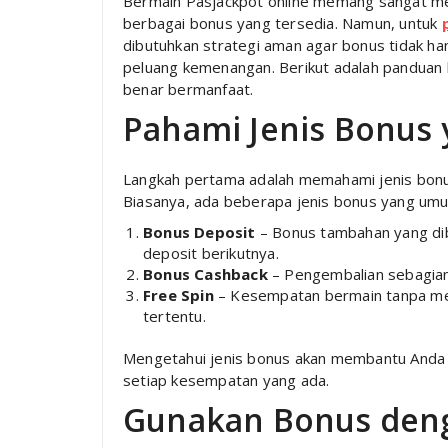
Bermain Pasjackpot online memang sangat me
berbagai bonus yang tersedia. Namun, untuk
dibutuhkan strategi aman agar bonus tidak ha
peluang kemenangan. Berikut adalah panduan 
benar bermanfaat.
Pahami Jenis Bonus 
Langkah pertama adalah memahami jenis bonus
Biasanya, ada beberapa jenis bonus yang umu
Bonus Deposit
– Bonus tambahan yang dib
deposit berikutnya.
Bonus Cashback
– Pengembalian sebagian 
Free Spin
– Kesempatan bermain tanpa men
tertentu.
Mengetahui jenis bonus akan membantu Anda 
setiap kesempatan yang ada.
Gunakan Bonus deng