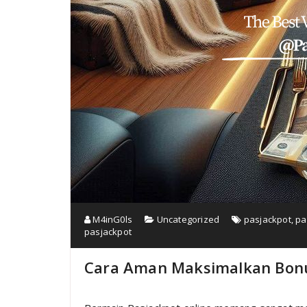
M4inG0ls
Uncategorized
pasjackpot
,
pa
pasjackpot
Cara Aman Maksimalkan Bonu