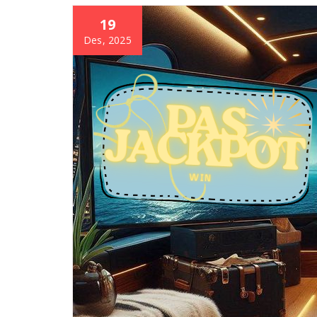
19
Des, 2025