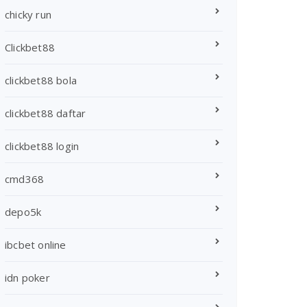
chicky run
Clickbet88
clickbet88 bola
clickbet88 daftar
clickbet88 login
cmd368
depo5k
ibcbet online
idn poker