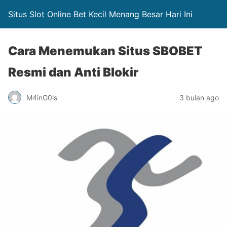
Situs Slot Online Bet Kecil Menang Besar Hari Ini
Cara Menemukan Situs SBOBET
Resmi dan Anti Blokir
M4inG0ls
3 bulan ago