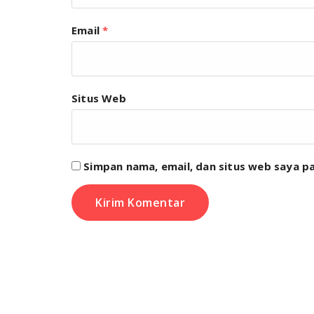
Email
*
Situs Web
Simpan nama, email, dan situs web saya p