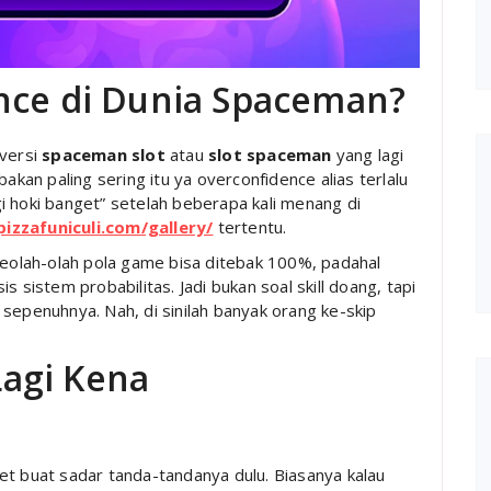
nce di Dunia Spaceman?
 versi
spaceman slot
atau
slot spaceman
yang lagi
akan paling sering itu ya overconfidence alias terlalu
agi hoki banget” setelah beberapa kali menang di
pizzafuniculi.com/gallery/
tertentu.
 seolah-olah pola game bisa ditebak 100%, padahal
 sistem probabilitas. Jadi bukan soal skill doang, tapi
sepenuhnya. Nah, di sinilah banyak orang ke-skip
agi Kena
et buat sadar tanda-tandanya dulu. Biasanya kalau