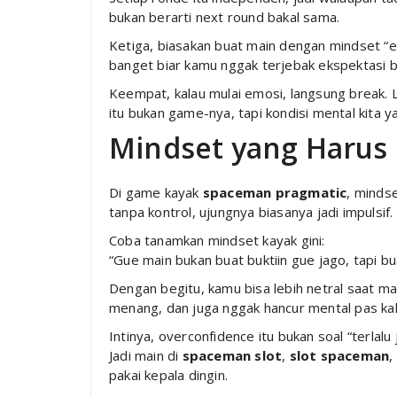
bukan berarti next round bakal sama.
Ketiga, biasakan buat main dengan mindset “e
banget biar kamu nggak terjebak ekspektasi b
Keempat, kalau mulai emosi, langsung break. L
itu bukan game-nya, tapi kondisi mental kita ya
Mindset yang Harus 
Di game kayak
spaceman pragmatic
, mindse
tanpa kontrol, ujungnya biasanya jadi impulsif. 
Coba tanamkan mindset kayak gini:
“Gue main bukan buat buktiin gue jago, tapi bu
Dengan begitu, kamu bisa lebih netral saat m
menang, dan juga nggak hancur mental pas kal
Intinya, overconfidence itu bukan soal “terlalu 
Jadi main di
spaceman slot
,
slot spaceman
,
pakai kepala dingin.