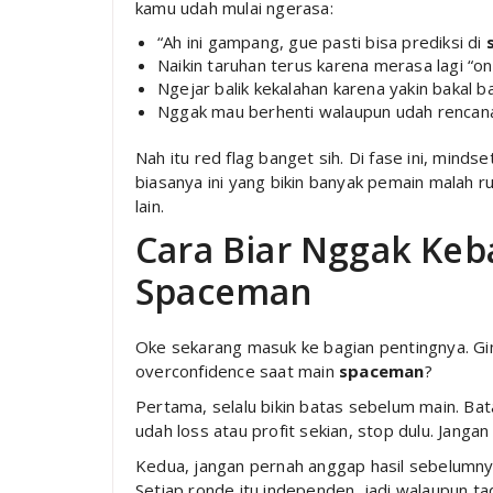
kamu udah mulai ngerasa:
“Ah ini gampang, gue pasti bisa prediksi di
Naikin taruhan terus karena merasa lagi “on 
Ngejar balik kekalahan karena yakin bakal b
Nggak mau berhenti walaupun udah rencan
Nah itu red flag banget sih. Di fase ini, mind
biasanya ini yang bikin banyak pemain malah ru
lain.
Cara Biar Nggak Keb
Spaceman
Oke sekarang masuk ke bagian pentingnya. Gima
overconfidence saat main
spaceman
?
Pertama, selalu bikin batas sebelum main. Bata
udah loss atau profit sekian, stop dulu. Janga
Kedua, jangan pernah anggap hasil sebelumnya 
Setiap ronde itu independen, jadi walaupun ta