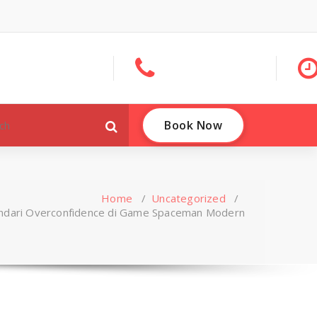
Book Now
Home
/
Uncategorized
/
ndari Overconfidence di Game Spaceman Modern