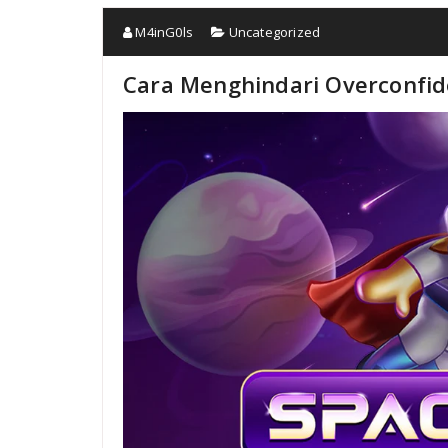
M4inG0ls
Uncategorized
Cara Menghindari Overconfi