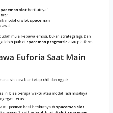
spaceman slot
berikutnya”
fire”
alik modal di
slot spaceman
a awal
set udah mulai kebawa emosi, bukan strategi lagi. Dan
gi lebih jauh di
spaceman pragmatic
atau platform
awa Euforia Saat Main
na sih cara biar tetap chill dan nggak
s ini bisa berupa waktu atau modal. Jadi misalnya
n ngegas terus.
itu jaminan hasil berikutnya di
spaceman slot
.
di menang 3 kali berturut-turut di
slot spaceman
,