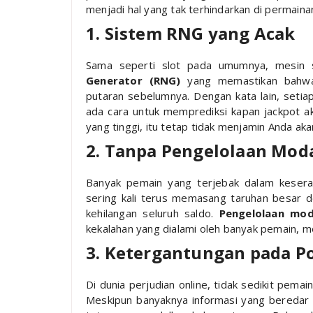
menjadi hal yang tak terhindarkan di permainan 
1. Sistem RNG yang Acak
Sama seperti slot pada umumnya, mesin
Generator (RNG)
yang memastikan bahwa s
putaran sebelumnya. Dengan kata lain, setiap
ada cara untuk memprediksi kapan jackpot ak
yang tinggi, itu tetap tidak menjamin Anda ak
2. Tanpa Pengelolaan Mod
Banyak pemain yang terjebak dalam kesera
sering kali terus memasang taruhan besar 
kehilangan seluruh saldo.
Pengelolaan mod
kekalahan yang dialami oleh banyak pemain, m
3. Ketergantungan pada Po
Di dunia perjudian online, tidak sedikit pemai
Meskipun banyaknya informasi yang beredar