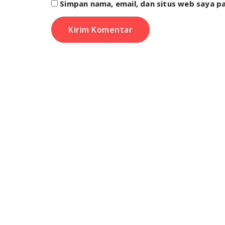
Simpan nama, email, dan situs web saya p