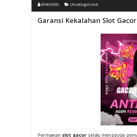
M4inG0ls
Uncategorized
Garansi Kekalahan Slot Gacor
Permainan
slot gacor
selalu menggoda pemai