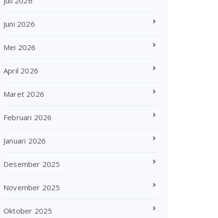
Juli 2026
Juni 2026
Mei 2026
April 2026
Maret 2026
Februari 2026
Januari 2026
Desember 2025
November 2025
Oktober 2025