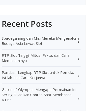
Recent Posts
Spadegaming dan Misi Mereka Mengenalkan
Budaya Asia Lewat Slot
RTP Slot Tinggi: Mitos, Fakta, dan Cara
Memahaminya
Panduan Lengkap RTP Slot untuk Pemula:
Istilah dan Cara Kerjanya
Gates of Olympus: Mengapa Permainan Ini
Sering Dijadikan Contoh Saat Membahas
RTP?