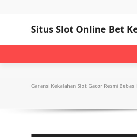
Skip
to
content
Situs Slot Online Bet K
Garansi Kekalahan Slot Gacor Resmi Bebas 