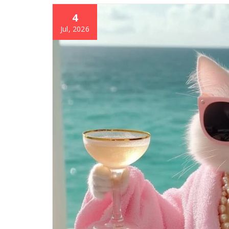
4
Jul, 2026