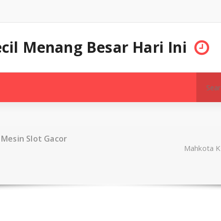
ecil Menang Besar Hari Ini
Search
for:
Mesin Slot Gacor
Mahkota K