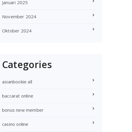
Januari 2025
November 2024
Oktober 2024
Categories
asianbookie all
baccarat online
bonus new member
casino online