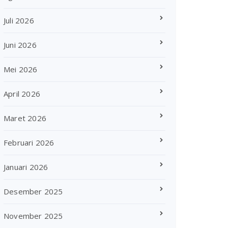
Juli 2026
Juni 2026
Mei 2026
April 2026
Maret 2026
Februari 2026
Januari 2026
Desember 2025
November 2025