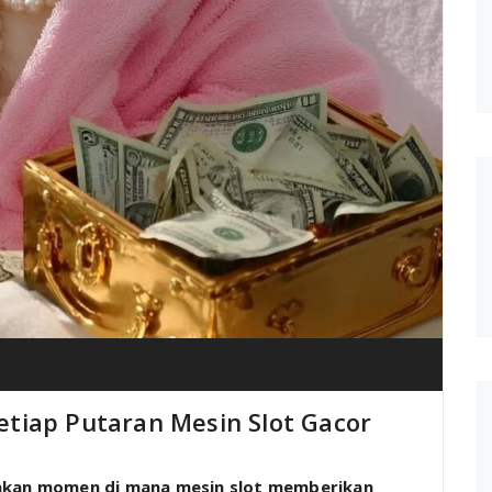
tiap Putaran Mesin Slot Gacor
bakan momen di mana mesin slot memberikan