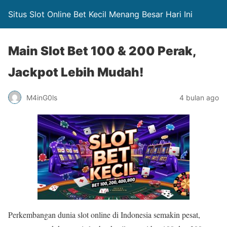
Situs Slot Online Bet Kecil Menang Besar Hari Ini
Main Slot Bet 100 & 200 Perak,
Jackpot Lebih Mudah!
M4inG0ls
4 bulan ago
Perkembangan dunia slot online di Indonesia semakin pesat,