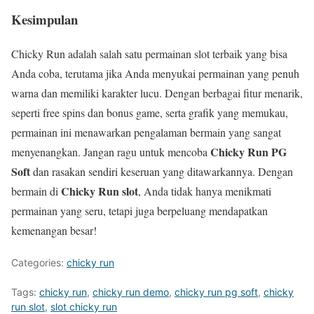
Kesimpulan
Chicky Run adalah salah satu permainan slot terbaik yang bisa
Anda coba, terutama jika Anda menyukai permainan yang penuh
warna dan memiliki karakter lucu. Dengan berbagai fitur menarik,
seperti free spins dan bonus game, serta grafik yang memukau,
permainan ini menawarkan pengalaman bermain yang sangat
Chicky Run PG
menyenangkan. Jangan ragu untuk mencoba
Soft
dan rasakan sendiri keseruan yang ditawarkannya. Dengan
Chicky Run slot
bermain di
, Anda tidak hanya menikmati
permainan yang seru, tetapi juga berpeluang mendapatkan
kemenangan besar!
Categories:
chicky run
Tags:
chicky run
,
chicky run demo
,
chicky run pg soft
,
chicky
run slot
,
slot chicky run