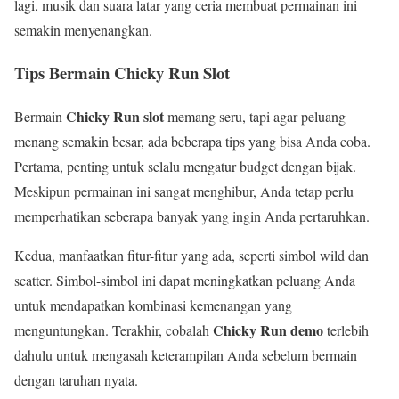
lagi, musik dan suara latar yang ceria membuat permainan ini
semakin menyenangkan.
Tips Bermain Chicky Run Slot
Chicky Run slot
Bermain
memang seru, tapi agar peluang
menang semakin besar, ada beberapa tips yang bisa Anda coba.
Pertama, penting untuk selalu mengatur budget dengan bijak.
Meskipun permainan ini sangat menghibur, Anda tetap perlu
memperhatikan seberapa banyak yang ingin Anda pertaruhkan.
Kedua, manfaatkan fitur-fitur yang ada, seperti simbol wild dan
scatter. Simbol-simbol ini dapat meningkatkan peluang Anda
untuk mendapatkan kombinasi kemenangan yang
Chicky Run demo
menguntungkan. Terakhir, cobalah
terlebih
dahulu untuk mengasah keterampilan Anda sebelum bermain
dengan taruhan nyata.