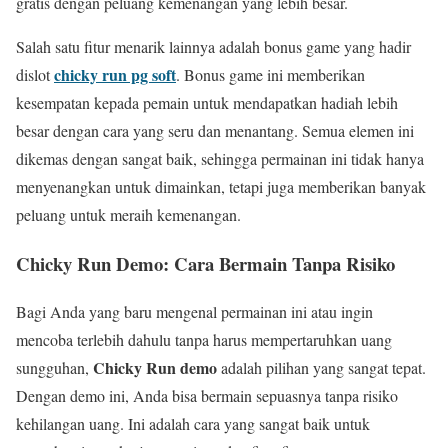
gratis dengan peluang kemenangan yang lebih besar.
Salah satu fitur menarik lainnya adalah bonus game yang hadir
chicky run pg soft
dislot
. Bonus game ini memberikan
kesempatan kepada pemain untuk mendapatkan hadiah lebih
besar dengan cara yang seru dan menantang. Semua elemen ini
dikemas dengan sangat baik, sehingga permainan ini tidak hanya
menyenangkan untuk dimainkan, tetapi juga memberikan banyak
peluang untuk meraih kemenangan.
Chicky Run Demo: Cara Bermain Tanpa Risiko
Bagi Anda yang baru mengenal permainan ini atau ingin
mencoba terlebih dahulu tanpa harus mempertaruhkan uang
Chicky Run demo
sungguhan,
adalah pilihan yang sangat tepat.
Dengan demo ini, Anda bisa bermain sepuasnya tanpa risiko
kehilangan uang. Ini adalah cara yang sangat baik untuk