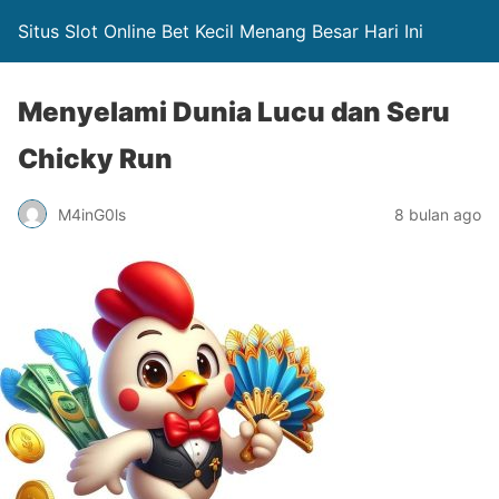
Situs Slot Online Bet Kecil Menang Besar Hari Ini
Menyelami Dunia Lucu dan Seru
Chicky Run
M4inG0ls
8 bulan ago