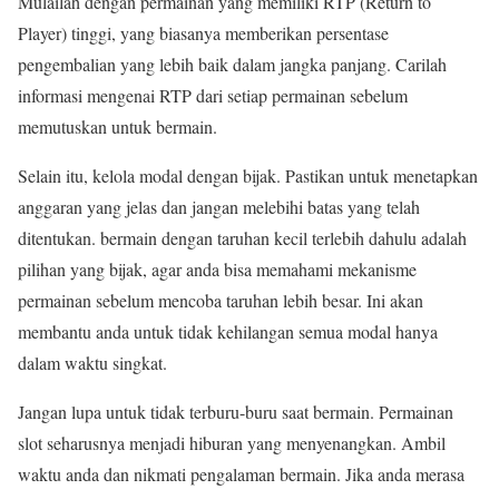
Mulailah dengan permainan yang memiliki RTP (Return to
Player) tinggi, yang biasanya memberikan persentase
pengembalian yang lebih baik dalam jangka panjang. Carilah
informasi mengenai RTP dari setiap permainan sebelum
memutuskan untuk bermain.
Selain itu, kelola modal dengan bijak. Pastikan untuk menetapkan
anggaran yang jelas dan jangan melebihi batas yang telah
ditentukan. bermain dengan taruhan kecil terlebih dahulu adalah
pilihan yang bijak, agar anda bisa memahami mekanisme
permainan sebelum mencoba taruhan lebih besar. Ini akan
membantu anda untuk tidak kehilangan semua modal hanya
dalam waktu singkat.
Jangan lupa untuk tidak terburu-buru saat bermain. Permainan
slot seharusnya menjadi hiburan yang menyenangkan. Ambil
waktu anda dan nikmati pengalaman bermain. Jika anda merasa