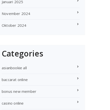
Januari 2025
November 2024
Oktober 2024
Categories
asianbookie all
baccarat online
bonus new member
casino online