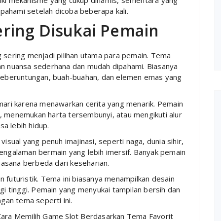
pahami setelah dicoba beberapa kali.
ring Disukai Pemain
g sering menjadi pilihan utama para pemain. Tema
kan nuansa sederhana dan mudah dipahami. Biasanya
a keberuntungan, buah-buahan, dan elemen emas yang
emari karena menawarkan cerita yang menarik. Pemain
, menemukan harta tersembunyi, atau mengikuti alur
a lebih hidup.
isual yang penuh imajinasi, seperti naga, dunia sihir,
pengalaman bermain yang lebih imersif. Banyak pemain
asana berbeda dari keseharian.
 futuristik. Tema ini biasanya menampilkan desain
ogi tinggi. Pemain yang menyukai tampilan bersih dan
an tema seperti ini.
 Cara Memilih Game Slot Berdasarkan Tema Favorit