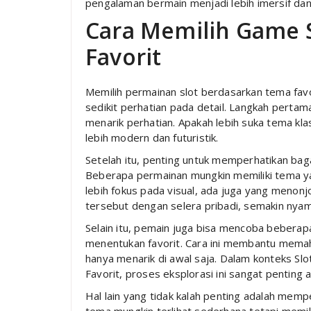
pengalaman bermain menjadi lebih imersif d
Cara Memilih Game 
Favorit
Memilih permainan slot berdasarkan tema favo
sedikit perhatian pada detail. Langkah pertam
menarik perhatian. Apakah lebih suka tema kla
lebih modern dan futuristik.
Setelah itu, penting untuk memperhatikan ba
Beberapa permainan mungkin memiliki tema y
lebih fokus pada visual, ada juga yang menonj
tersebut dengan selera pribadi, semakin nya
Selain itu, pemain juga bisa mencoba beber
menentukan favorit. Cara ini membantu mem
hanya menarik di awal saja. Dalam konteks S
Favorit, proses eksplorasi ini sangat penting
Hal lain yang tidak kalah penting adalah mem
tema mungkin terlihat sederhana tetapi memi