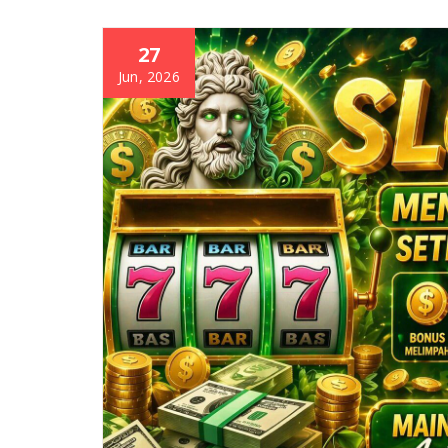
27
Jun, 2026