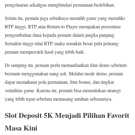
pengeluaran sekaligus menghindari permainan berlebihan.
Selain itu, pemain juga sebaiknya memilih game yang memiliki
RTP tinggi. RTP atau Return to Player merupakan persentase
pengembalian dana kepada pemain dalam jangka panjang.
Semakin tinggi nilai RTP, maka semakin besar pula peluang
pemain memperoleh hasil yang lebih baik.
Di samping itu, pemain perlu memanfaatkan fitur demo sebelum
bermain menggunakan uang asli. Melalui mode demo, pemain
dapat memahami pola permainan, fitur bonus, dan tingkat
volatilitas game. Karena itu, pemain bisa menentukan strategi
yang lebih tepat sebelum memasang taruhan sebenarnya.
Slot Deposit 5K Menjadi Pilihan Favorit
Masa Kini