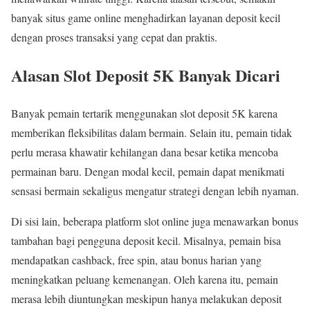
banyak situs game online menghadirkan layanan deposit kecil
dengan proses transaksi yang cepat dan praktis.
Alasan Slot Deposit 5K Banyak Dicari
Banyak pemain tertarik menggunakan slot deposit 5K karena
memberikan fleksibilitas dalam bermain. Selain itu, pemain tidak
perlu merasa khawatir kehilangan dana besar ketika mencoba
permainan baru. Dengan modal kecil, pemain dapat menikmati
sensasi bermain sekaligus mengatur strategi dengan lebih nyaman.
Di sisi lain, beberapa platform slot online juga menawarkan bonus
tambahan bagi pengguna deposit kecil. Misalnya, pemain bisa
mendapatkan cashback, free spin, atau bonus harian yang
meningkatkan peluang kemenangan. Oleh karena itu, pemain
merasa lebih diuntungkan meskipun hanya melakukan deposit