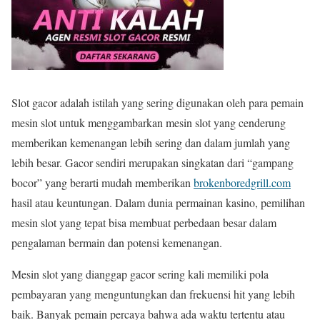
Slot gacor adalah istilah yang sering digunakan oleh para pemain
mesin slot untuk menggambarkan mesin slot yang cenderung
memberikan kemenangan lebih sering dan dalam jumlah yang
lebih besar. Gacor sendiri merupakan singkatan dari “gampang
bocor” yang berarti mudah memberikan
brokenboredgrill.com
hasil atau keuntungan. Dalam dunia permainan kasino, pemilihan
mesin slot yang tepat bisa membuat perbedaan besar dalam
pengalaman bermain dan potensi kemenangan.
Mesin slot yang dianggap gacor sering kali memiliki pola
pembayaran yang menguntungkan dan frekuensi hit yang lebih
baik. Banyak pemain percaya bahwa ada waktu tertentu atau