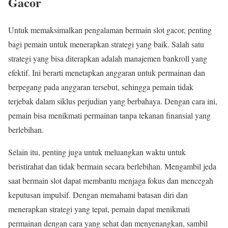
Gacor
Untuk memaksimalkan pengalaman bermain slot gacor, penting
bagi pemain untuk menerapkan strategi yang baik. Salah satu
strategi yang bisa diterapkan adalah manajemen bankroll yang
efektif. Ini berarti menetapkan anggaran untuk permainan dan
berpegang pada anggaran tersebut, sehingga pemain tidak
terjebak dalam siklus perjudian yang berbahaya. Dengan cara ini,
pemain bisa menikmati permainan tanpa tekanan finansial yang
berlebihan.
Selain itu, penting juga untuk meluangkan waktu untuk
beristirahat dan tidak bermain secara berlebihan. Mengambil jeda
saat bermain slot dapat membantu menjaga fokus dan mencegah
keputusan impulsif. Dengan memahami batasan diri dan
menerapkan strategi yang tepat, pemain dapat menikmati
permainan dengan cara yang sehat dan menyenangkan, sambil