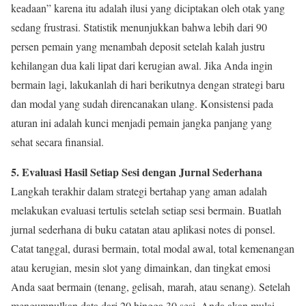
keadaan” karena itu adalah ilusi yang diciptakan oleh otak yang
sedang frustrasi. Statistik menunjukkan bahwa lebih dari 90
persen pemain yang menambah deposit setelah kalah justru
kehilangan dua kali lipat dari kerugian awal. Jika Anda ingin
bermain lagi, lakukanlah di hari berikutnya dengan strategi baru
dan modal yang sudah direncanakan ulang. Konsistensi pada
aturan ini adalah kunci menjadi pemain jangka panjang yang
sehat secara finansial.
5. Evaluasi Hasil Setiap Sesi dengan Jurnal Sederhana
Langkah terakhir dalam strategi bertahap yang aman adalah
melakukan evaluasi tertulis setelah setiap sesi bermain. Buatlah
jurnal sederhana di buku catatan atau aplikasi notes di ponsel.
Catat tanggal, durasi bermain, total modal awal, total kemenangan
atau kerugian, mesin slot yang dimainkan, dan tingkat emosi
Anda saat bermain (tenang, gelisah, marah, atau senang). Setelah
mengumpulkan data dari 20 hingga 30 sesi, Anda akan mulai