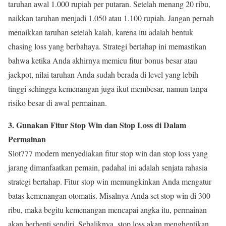
taruhan awal 1.000 rupiah per putaran. Setelah menang 20 ribu,
naikkan taruhan menjadi 1.050 atau 1.100 rupiah. Jangan pernah
menaikkan taruhan setelah kalah, karena itu adalah bentuk
chasing loss yang berbahaya. Strategi bertahap ini memastikan
bahwa ketika Anda akhirnya memicu fitur bonus besar atau
jackpot, nilai taruhan Anda sudah berada di level yang lebih
tinggi sehingga kemenangan juga ikut membesar, namun tanpa
risiko besar di awal permainan.
3. Gunakan Fitur Stop Win dan Stop Loss di Dalam
Permainan
Slot777 modern menyediakan fitur stop win dan stop loss yang
jarang dimanfaatkan pemain, padahal ini adalah senjata rahasia
strategi bertahap. Fitur stop win memungkinkan Anda mengatur
batas kemenangan otomatis. Misalnya Anda set stop win di 300
ribu, maka begitu kemenangan mencapai angka itu, permainan
akan berhenti sendiri. Sebaliknya, stop loss akan menghentikan