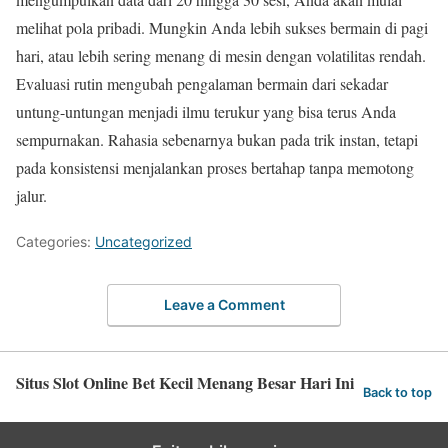
melihat pola pribadi. Mungkin Anda lebih sukses bermain di pagi
hari, atau lebih sering menang di mesin dengan volatilitas rendah.
Evaluasi rutin mengubah pengalaman bermain dari sekadar
untung-untungan menjadi ilmu terukur yang bisa terus Anda
sempurnakan. Rahasia sebenarnya bukan pada trik instan, tetapi
pada konsistensi menjalankan proses bertahap tanpa memotong
jalur.
Categories:
Uncategorized
Leave a Comment
Situs Slot Online Bet Kecil Menang Besar Hari Ini
Back to top