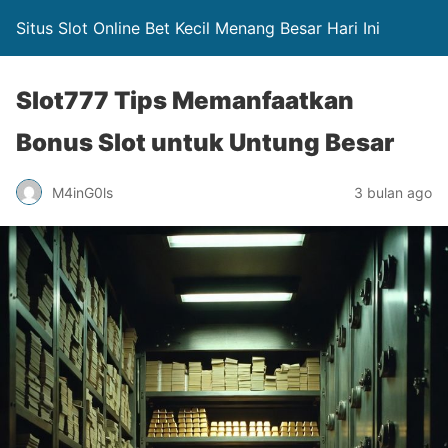
Situs Slot Online Bet Kecil Menang Besar Hari Ini
Slot777 Tips Memanfaatkan
Bonus Slot untuk Untung Besar
M4inG0ls
3 bulan ago