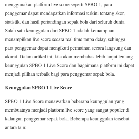
menggunakan platform live score seperti SPBO 1, para
penggemar dapat mendapatkan informasi terkini tentang skor,
statistik, dan hasil pertandingan sepak bola dari seluruh dunia.
Salah satu keunggulan dari SPBO 1 adalah kemampuan
menampilkan live score secara real time tanpa delay, sehingga
para penggemar dapat mengikuti permainan secara langsung dan
akurat. Dalam artikel ini, kita akan membahas lebih lanjut tentang
keunggulan SPBO 1 Live Score dan bagaimana platform ini dapat
menjadi pilihan terbaik bagi para penggemar sepak bola.
Keunggulan SPBO 1 Live Score
SPBO 1 Live Score menawarkan beberapa keunggulan yang
membuatnya menjadi platform live score yang sangat populer di
kalangan penggemar sepak bola. Beberapa keunggulan tersebut
antara lain: