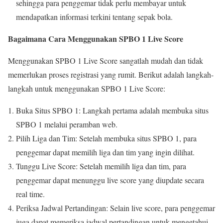
sehingga para penggemar tidak perlu membayar untuk
mendapatkan informasi terkini tentang sepak bola.
Bagaimana Cara Menggunakan SPBO 1 Live Score
Menggunakan SPBO 1 Live Score sangatlah mudah dan tidak
memerlukan proses registrasi yang rumit. Berikut adalah langkah-
langkah untuk menggunakan SPBO 1 Live Score:
Buka Situs SPBO 1: Langkah pertama adalah membuka situs
SPBO 1 melalui peramban web.
Pilih Liga dan Tim: Setelah membuka situs SPBO 1, para
penggemar dapat memilih liga dan tim yang ingin dilihat.
Tunggu Live Score: Setelah memilih liga dan tim, para
penggemar dapat menunggu live score yang diupdate secara
real time.
Periksa Jadwal Pertandingan: Selain live score, para penggemar
juga dapat memeriksa jadwal pertandingan untuk mengetahui