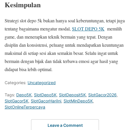
Kesimpulan
Strategi slot depo 5k bukan hanya soal keberuntungan, tetapi juga
tentang bagaimana mengatur modal,
SLOT DEPO 5K
memilih
game, dan menerapkan teknik bermain yang tepat. Dengan
disiplin dan konsistensi, peluang untuk mendapatkan keuntungan
maksimal di setiap sesi akan semakin besar. Selalu ingat untuk
bermain dengan bijak dan tidak terbawa emosi agar hasil yang
didapat bisa lebih optimal.
Categories:
Uncategorized
Tags:
Depo5K
,
SlotDepo5K
,
SlotDeposit5K
,
SlotGacor2026
,
SlotGacor5K
,
SlotGacorHariIni
,
SlotMinDepo5K
,
SlotOnlineTerpercaya
Leave a Comment