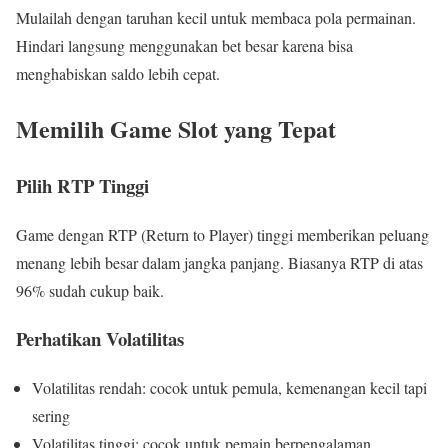
Mulailah dengan taruhan kecil untuk membaca pola permainan.
Hindari langsung menggunakan bet besar karena bisa
menghabiskan saldo lebih cepat.
Memilih Game Slot yang Tepat
Pilih RTP Tinggi
Game dengan RTP (Return to Player) tinggi memberikan peluang
menang lebih besar dalam jangka panjang. Biasanya RTP di atas
96% sudah cukup baik.
Perhatikan Volatilitas
Volatilitas rendah: cocok untuk pemula, kemenangan kecil tapi
sering
Volatilitas tinggi: cocok untuk pemain berpengalaman,