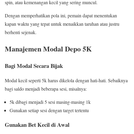
spin, atau kemenangan kecil yang sering muncul.
Dengan memperhatikan pola ini, pemain dapat menentukan
kapan waktu yang tepat untuk menaikkan taruhan atau justru
berhenti sejenak.
Manajemen Modal Depo 5K
Bagi Modal Secara Bijak
Modal kecil seperti 5k harus dikelola dengan hati-hati. Sebaiknya
bagi saldo menjadi beberapa sesi, misalnya:
5k dibagi menjadi 5 sesi masing-masing 1k
Gunakan setiap sesi dengan target tertentu
Gunakan Bet Kecil di Awal