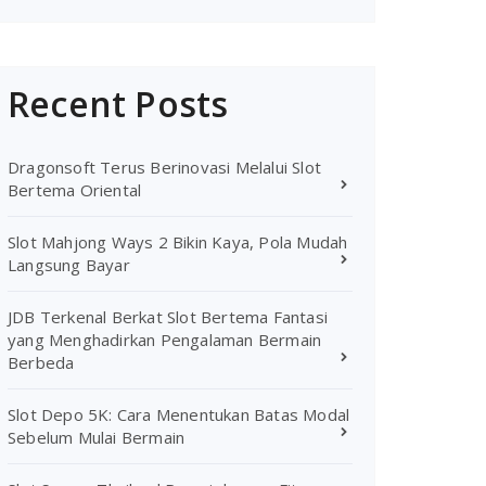
Recent Posts
Dragonsoft Terus Berinovasi Melalui Slot
Bertema Oriental
Slot Mahjong Ways 2 Bikin Kaya, Pola Mudah
Langsung Bayar
JDB Terkenal Berkat Slot Bertema Fantasi
yang Menghadirkan Pengalaman Bermain
Berbeda
Slot Depo 5K: Cara Menentukan Batas Modal
Sebelum Mulai Bermain