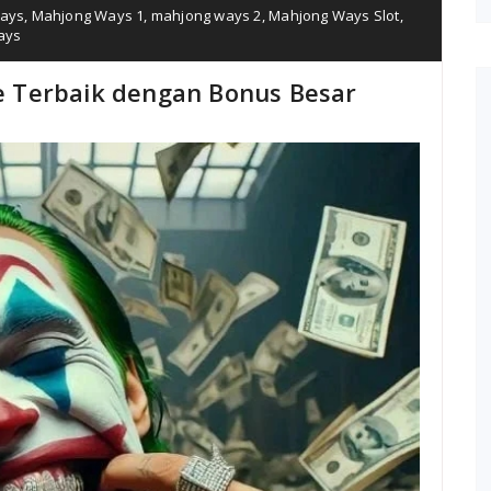
ays
,
Mahjong Ways 1
,
mahjong ways 2
,
Mahjong Ways Slot
,
ays
ive Terbaik dengan Bonus Besar