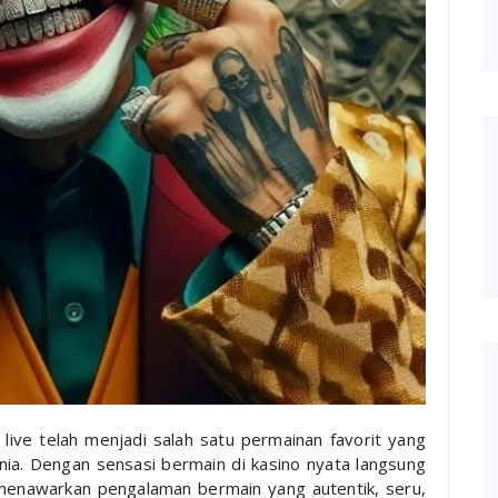
e live telah menjadi salah satu permainan favorit yang
nia. Dengan sensasi bermain di kasino nyata langsung
 menawarkan pengalaman bermain yang autentik, seru,