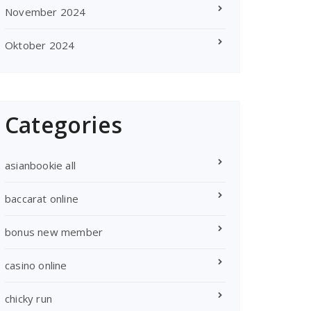
November 2024
Oktober 2024
Categories
asianbookie all
baccarat online
bonus new member
casino online
chicky run