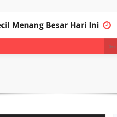
ecil Menang Besar Hari Ini
Search
for: