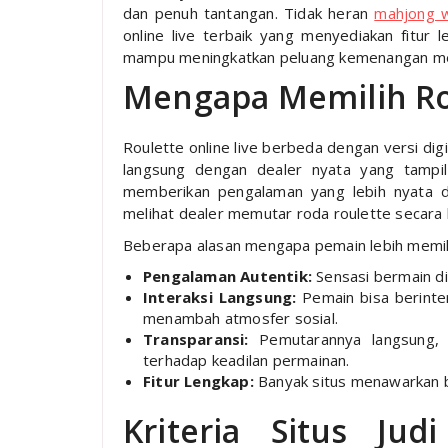
dan penuh tantangan. Tidak heran
mahjong 
online live terbaik yang menyediakan fitur
mampu meningkatkan peluang kemenangan m
Mengapa Memilih Rou
Roulette online live berbeda dengan versi dig
langsung dengan dealer nyata yang tampil m
memberikan pengalaman yang lebih nyata
melihat dealer memutar roda roulette secara la
Beberapa alasan mengapa pemain lebih memilih 
Pengalaman Autentik:
Sensasi bermain di 
Interaksi Langsung:
Pemain bisa berinter
menambah atmosfer sosial.
Transparansi:
Pemutarannya langsung, 
terhadap keadilan permainan.
Fitur Lengkap:
Banyak situs menawarkan b
Kriteria Situs Jud