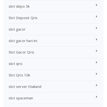
slot depo 5k
Slot Deposit Qris
slot gacor
slot gacor hari ini
Slot Gacor Qris
slot qris
Slot Qris 10k
slot server thailand
slot spaceman