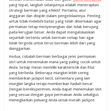
yang tepat, langkah selanjutnya adalah menerapkan
strategi bermain yang efektif. Pertama, atur
anggaran dan disiplin dalam pengelolaannya. Penting
untuk tidak melebihi batas yang telah ditentukan agar
permainan tetap menyenangkan dan tidak berujung
pada kerugian besar. Anda dapat mengalokasikan
sejumlah tertentu untuk bermain setiap hari agar
tidak tergoda untuk terus bermain lebih dari yang
dianggarkan.
Kedua, cobalah bermain berbagai jenis permainan
slot untuk menemukan mana yang paling cocok untuk
Anda. Setiap mesin memiliki karakteristik dan fitur
yang berbeda. Beberapa mungkin lebih sering
memberikan jackpot kecil, sementara yang lain
mungkin langka tetapi memberikan hadiah besar.
Dengan bereksperimen, Anda dapat menemukan slot
yang sesuai dengan gaya permainan Anda sekaligus
meningkatkan peluang Anda untuk meraih jackpot.