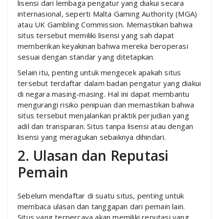
lisensi dari lembaga pengatur yang diakui secara
internasional, seperti Malta Gaming Authority (MGA)
atau UK Gambling Commission. Memastikan bahwa
situs tersebut memiliki lisensi yang sah dapat
memberikan keyakinan bahwa mereka beroperasi
sesuai dengan standar yang ditetapkan.
Selain itu, penting untuk mengecek apakah situs
tersebut terdaftar dalam badan pengatur yang diakui
di negara masing-masing. Hal ini dapat membantu
mengurangi risiko penipuan dan memastikan bahwa
situs tersebut menjalankan praktik perjudian yang
adil dan transparan. Situs tanpa lisensi atau dengan
lisensi yang meragukan sebaiknya dihindari.
2. Ulasan dan Reputasi
Pemain
Sebelum mendaftar di suatu situs, penting untuk
membaca ulasan dan tanggapan dari pemain lain.
Situs yang terpercaya akan memiliki reputasi yang