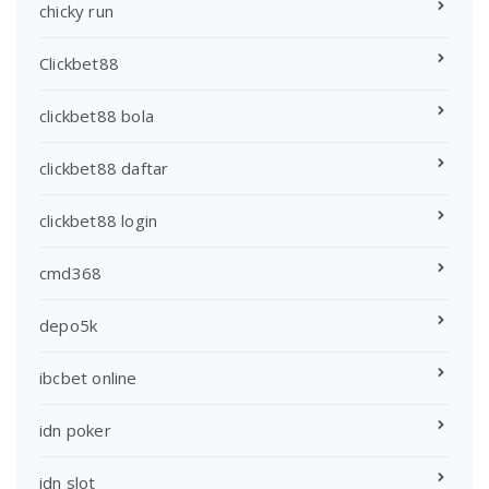
chicky run
Clickbet88
clickbet88 bola
clickbet88 daftar
clickbet88 login
cmd368
depo5k
ibcbet online
idn poker
idn slot