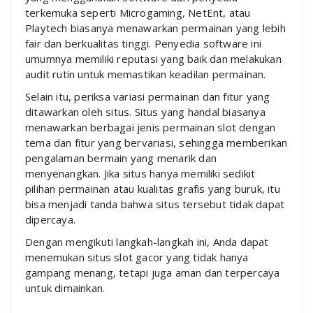
terkemuka seperti Microgaming, NetEnt, atau
Playtech biasanya menawarkan permainan yang lebih
fair dan berkualitas tinggi. Penyedia software ini
umumnya memiliki reputasi yang baik dan melakukan
audit rutin untuk memastikan keadilan permainan.
Selain itu, periksa variasi permainan dan fitur yang
ditawarkan oleh situs. Situs yang handal biasanya
menawarkan berbagai jenis permainan slot dengan
tema dan fitur yang bervariasi, sehingga memberikan
pengalaman bermain yang menarik dan
menyenangkan. Jika situs hanya memiliki sedikit
pilihan permainan atau kualitas grafis yang buruk, itu
bisa menjadi tanda bahwa situs tersebut tidak dapat
dipercaya.
Dengan mengikuti langkah-langkah ini, Anda dapat
menemukan situs slot gacor yang tidak hanya
gampang menang, tetapi juga aman dan terpercaya
untuk dimainkan.