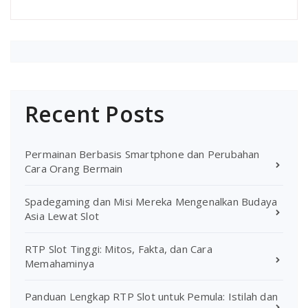
Recent Posts
Permainan Berbasis Smartphone dan Perubahan
Cara Orang Bermain
Spadegaming dan Misi Mereka Mengenalkan Budaya
Asia Lewat Slot
RTP Slot Tinggi: Mitos, Fakta, dan Cara
Memahaminya
Panduan Lengkap RTP Slot untuk Pemula: Istilah dan