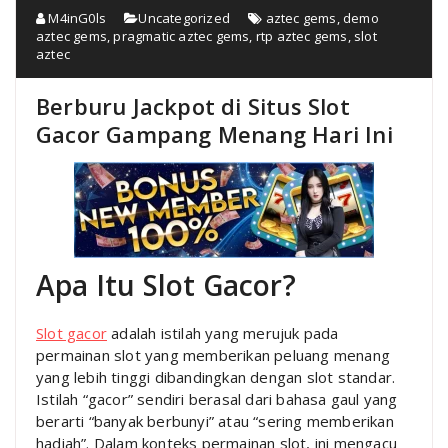
M4inG0ls
Uncategorized
aztec gems
,
demo
aztec gems
,
pragmatic aztec gems
,
rtp aztec gems
,
slot
aztec
Berburu Jackpot di Situs Slot
Gacor Gampang Menang Hari Ini
Apa Itu Slot Gacor?
Slot gacor
adalah istilah yang merujuk pada
permainan slot yang memberikan peluang menang
yang lebih tinggi dibandingkan dengan slot standar.
Istilah “gacor” sendiri berasal dari bahasa gaul yang
berarti “banyak berbunyi” atau “sering memberikan
hadiah”. Dalam konteks permainan slot, ini mengacu