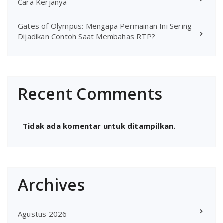
Cara Kerjanya
Gates of Olympus: Mengapa Permainan Ini Sering
Dijadikan Contoh Saat Membahas RTP?
Recent Comments
Tidak ada komentar untuk ditampilkan.
Archives
Agustus 2026