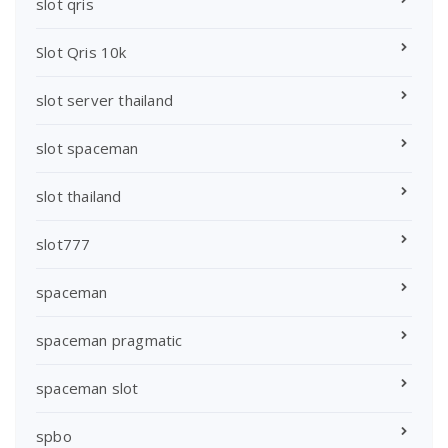
slot qris
Slot Qris 10k
slot server thailand
slot spaceman
slot thailand
slot777
spaceman
spaceman pragmatic
spaceman slot
spbo