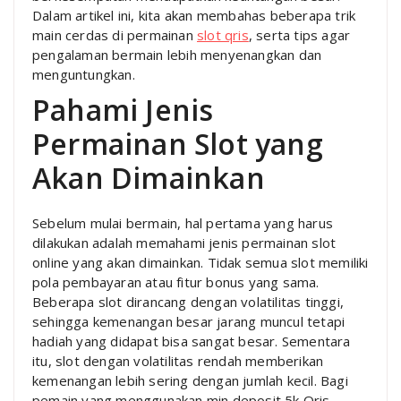
Dalam artikel ini, kita akan membahas beberapa trik
main cerdas di permainan
slot qris
, serta tips agar
pengalaman bermain lebih menyenangkan dan
menguntungkan.
Pahami Jenis
Permainan Slot yang
Akan Dimainkan
Sebelum mulai bermain, hal pertama yang harus
dilakukan adalah memahami jenis permainan slot
online yang akan dimainkan. Tidak semua slot memiliki
pola pembayaran atau fitur bonus yang sama.
Beberapa slot dirancang dengan volatilitas tinggi,
sehingga kemenangan besar jarang muncul tetapi
hadiah yang didapat bisa sangat besar. Sementara
itu, slot dengan volatilitas rendah memberikan
kemenangan lebih sering dengan jumlah kecil. Bagi
pemain yang menggunakan min deposit 5k Qris,