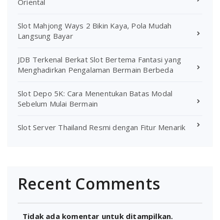
Oriental
Slot Mahjong Ways 2 Bikin Kaya, Pola Mudah
Langsung Bayar
JDB Terkenal Berkat Slot Bertema Fantasi yang
Menghadirkan Pengalaman Bermain Berbeda
Slot Depo 5K: Cara Menentukan Batas Modal
Sebelum Mulai Bermain
Slot Server Thailand Resmi dengan Fitur Menarik
Recent Comments
Tidak ada komentar untuk ditampilkan.