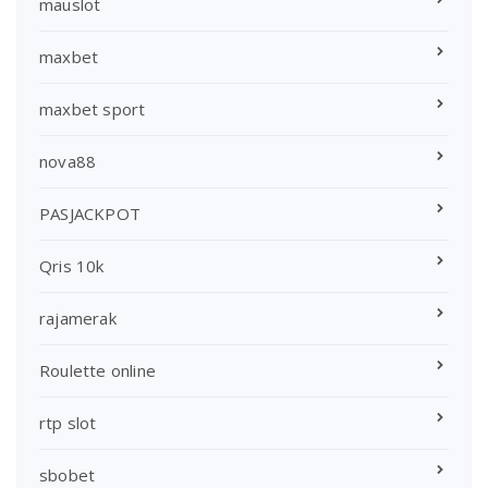
mauslot
maxbet
maxbet sport
nova88
PASJACKPOT
Qris 10k
rajamerak
Roulette online
rtp slot
sbobet