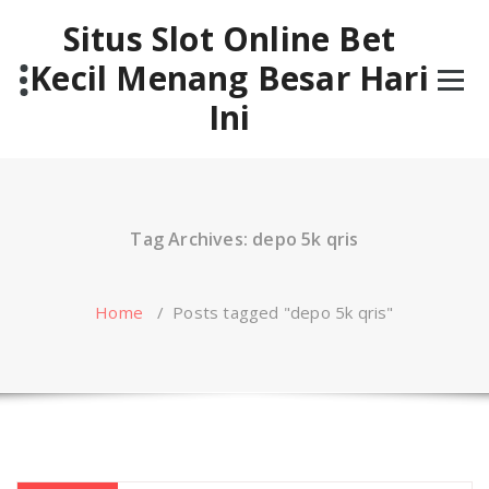
Skip
Situs Slot Online Bet
to
content
Kecil Menang Besar Hari
Ini
Tag Archives: depo 5k qris
Home
/
Posts tagged "depo 5k qris"