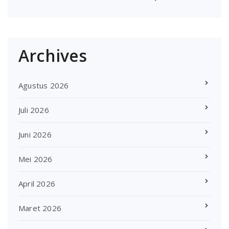
Archives
Agustus 2026
Juli 2026
Juni 2026
Mei 2026
April 2026
Maret 2026