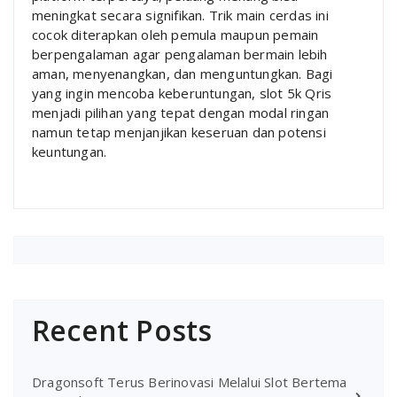
meningkat secara signifikan. Trik main cerdas ini
cocok diterapkan oleh pemula maupun pemain
berpengalaman agar pengalaman bermain lebih
aman, menyenangkan, dan menguntungkan. Bagi
yang ingin mencoba keberuntungan, slot 5k Qris
menjadi pilihan yang tepat dengan modal ringan
namun tetap menjanjikan keseruan dan potensi
keuntungan.
Recent Posts
Dragonsoft Terus Berinovasi Melalui Slot Bertema