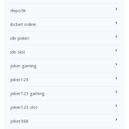
depo5k
ibcbet online
idn poker
idn slot
joker gaming
joker123
joker123 gaming
joker123 slot
joker388