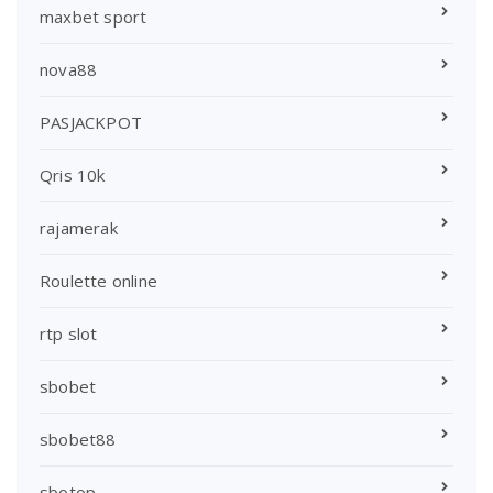
maxbet sport
nova88
PASJACKPOT
Qris 10k
rajamerak
Roulette online
rtp slot
sbobet
sbobet88
sbotop