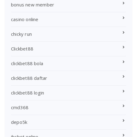
bonus new member
casino online
chicky run
Clickbet88
clickbet88 bola
clickbet88 daftar
clickbet88 login
cmd368
depo5k
ibcbet online