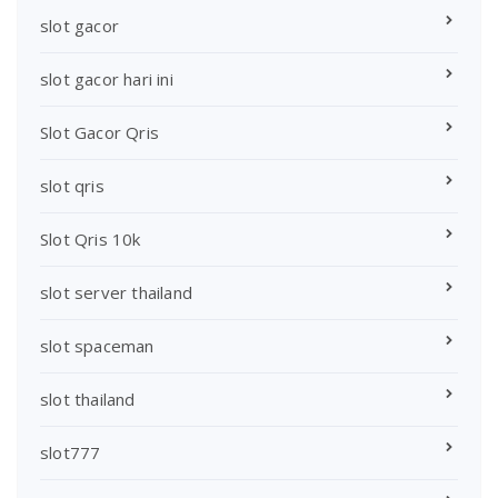
slot gacor
slot gacor hari ini
Slot Gacor Qris
slot qris
Slot Qris 10k
slot server thailand
slot spaceman
slot thailand
slot777