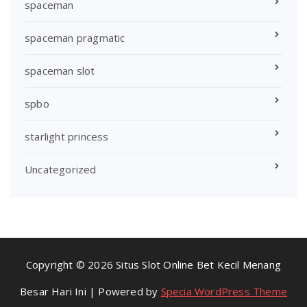
spaceman
spaceman pragmatic
spaceman slot
spbo
starlight princess
Uncategorized
Copyright © 2026 Situs Slot Online Bet Kecil Menang
Besar Hari Ini | Powered by
Specia WordPress Theme