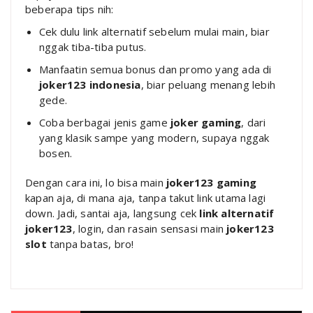
beberapa tips nih:
Cek dulu link alternatif sebelum mulai main, biar
nggak tiba-tiba putus.
Manfaatin semua bonus dan promo yang ada di
joker123 indonesia
, biar peluang menang lebih
gede.
Coba berbagai jenis game
joker gaming
, dari
yang klasik sampe yang modern, supaya nggak
bosen.
Dengan cara ini, lo bisa main
joker123 gaming
kapan aja, di mana aja, tanpa takut link utama lagi
down. Jadi, santai aja, langsung cek
link alternatif
joker123
, login, dan rasain sensasi main
joker123
slot
tanpa batas, bro!