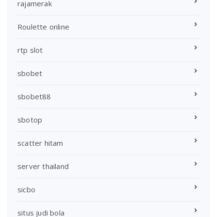
rajamerak
Roulette online
rtp slot
sbobet
sbobet88
sbotop
scatter hitam
server thailand
sicbo
situs judi bola