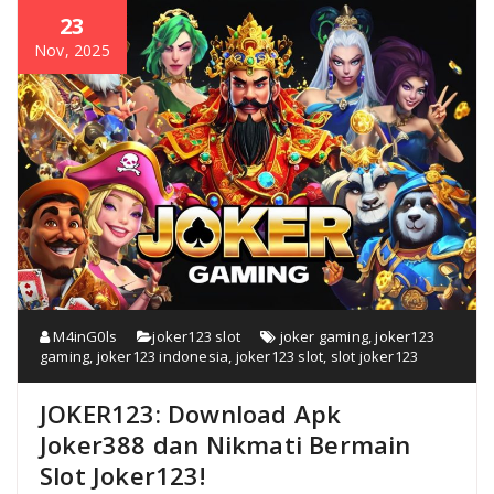
23
Nov, 2025
M4inG0ls
joker123 slot
joker gaming
,
joker123
gaming
,
joker123 indonesia
,
joker123 slot
,
slot joker123
JOKER123: Download Apk
Joker388 dan Nikmati Bermain
Slot Joker123!