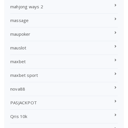
mahjong ways 2
massage
maupoker
mauslot
maxbet
maxbet sport
nova88
PASJACKPOT
Qris 10k