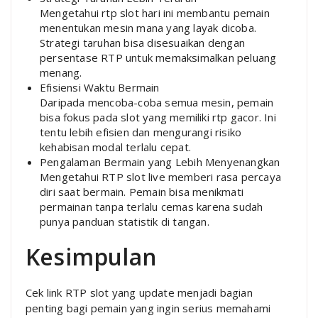
Mengetahui rtp slot hari ini membantu pemain
menentukan mesin mana yang layak dicoba.
Strategi taruhan bisa disesuaikan dengan
persentase RTP untuk memaksimalkan peluang
menang.
Efisiensi Waktu Bermain
Daripada mencoba-coba semua mesin, pemain
bisa fokus pada slot yang memiliki rtp gacor. Ini
tentu lebih efisien dan mengurangi risiko
kehabisan modal terlalu cepat.
Pengalaman Bermain yang Lebih Menyenangkan
Mengetahui RTP slot live memberi rasa percaya
diri saat bermain. Pemain bisa menikmati
permainan tanpa terlalu cemas karena sudah
punya panduan statistik di tangan.
Kesimpulan
Cek link RTP slot yang update menjadi bagian
penting bagi pemain yang ingin serius memahami