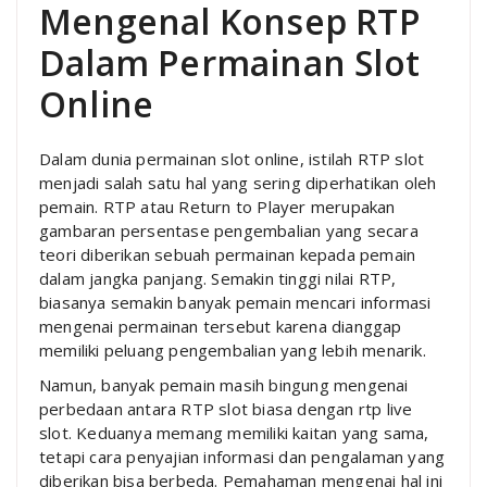
Mengenal Konsep RTP
Dalam Permainan Slot
Online
Dalam dunia permainan slot online, istilah RTP slot
menjadi salah satu hal yang sering diperhatikan oleh
pemain. RTP atau Return to Player merupakan
gambaran persentase pengembalian yang secara
teori diberikan sebuah permainan kepada pemain
dalam jangka panjang. Semakin tinggi nilai RTP,
biasanya semakin banyak pemain mencari informasi
mengenai permainan tersebut karena dianggap
memiliki peluang pengembalian yang lebih menarik.
Namun, banyak pemain masih bingung mengenai
perbedaan antara RTP slot biasa dengan rtp live
slot. Keduanya memang memiliki kaitan yang sama,
tetapi cara penyajian informasi dan pengalaman yang
diberikan bisa berbeda. Pemahaman mengenai hal ini