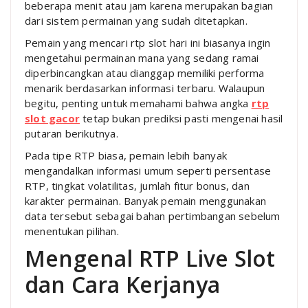
beberapa menit atau jam karena merupakan bagian
dari sistem permainan yang sudah ditetapkan.
Pemain yang mencari rtp slot hari ini biasanya ingin
mengetahui permainan mana yang sedang ramai
diperbincangkan atau dianggap memiliki performa
menarik berdasarkan informasi terbaru. Walaupun
begitu, penting untuk memahami bahwa angka
rtp
slot gacor
tetap bukan prediksi pasti mengenai hasil
putaran berikutnya.
Pada tipe RTP biasa, pemain lebih banyak
mengandalkan informasi umum seperti persentase
RTP, tingkat volatilitas, jumlah fitur bonus, dan
karakter permainan. Banyak pemain menggunakan
data tersebut sebagai bahan pertimbangan sebelum
menentukan pilihan.
Mengenal RTP Live Slot
dan Cara Kerjanya