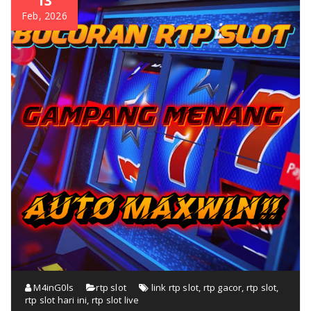
13
Feb, 2026
M4inG0ls
rtp slot
link rtp slot
,
rtp gacor
,
rtp slot
,
rtp slot hari ini
,
rtp slot live