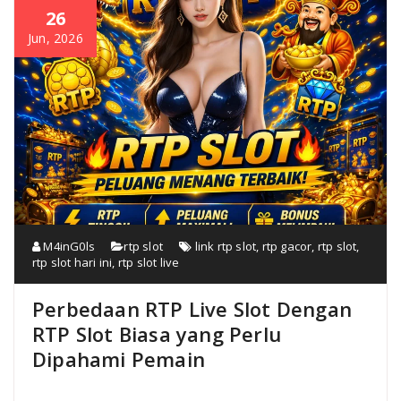
26
Jun, 2026
M4inG0ls
rtp slot
link rtp slot
,
rtp gacor
,
rtp slot
,
rtp slot hari ini
,
rtp slot live
Perbedaan RTP Live Slot Dengan
RTP Slot Biasa yang Perlu
Dipahami Pemain