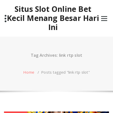
Skip
Situs Slot Online Bet
to
content
Kecil Menang Besar Hari
Ini
Tag Archives: link rtp slot
Home
/
Posts tagged "link rtp slot"