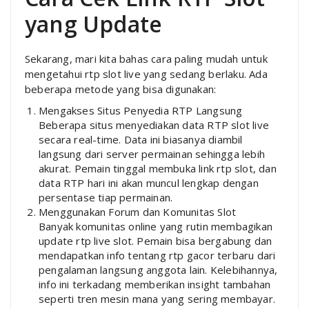
yang Update
Sekarang, mari kita bahas cara paling mudah untuk
mengetahui rtp slot live yang sedang berlaku. Ada
beberapa metode yang bisa digunakan:
Mengakses Situs Penyedia RTP Langsung
Beberapa situs menyediakan data RTP slot live
secara real-time. Data ini biasanya diambil
langsung dari server permainan sehingga lebih
akurat. Pemain tinggal membuka link rtp slot, dan
data RTP hari ini akan muncul lengkap dengan
persentase tiap permainan.
Menggunakan Forum dan Komunitas Slot
Banyak komunitas online yang rutin membagikan
update rtp live slot. Pemain bisa bergabung dan
mendapatkan info tentang rtp gacor terbaru dari
pengalaman langsung anggota lain. Kelebihannya,
info ini terkadang memberikan insight tambahan
seperti tren mesin mana yang sering membayar.