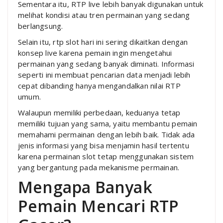
Sementara itu, RTP live lebih banyak digunakan untuk
melihat kondisi atau tren permainan yang sedang
berlangsung.
Selain itu, rtp slot hari ini sering dikaitkan dengan
konsep live karena pemain ingin mengetahui
permainan yang sedang banyak diminati. Informasi
seperti ini membuat pencarian data menjadi lebih
cepat dibanding hanya mengandalkan nilai RTP
umum.
Walaupun memiliki perbedaan, keduanya tetap
memiliki tujuan yang sama, yaitu membantu pemain
memahami permainan dengan lebih baik. Tidak ada
jenis informasi yang bisa menjamin hasil tertentu
karena permainan slot tetap menggunakan sistem
yang bergantung pada mekanisme permainan.
Mengapa Banyak
Pemain Mencari RTP