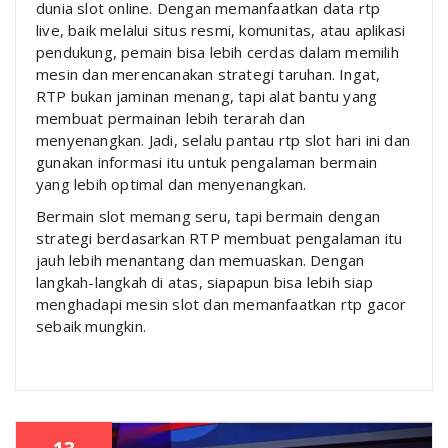
dunia slot online. Dengan memanfaatkan data rtp
live, baik melalui situs resmi, komunitas, atau aplikasi
pendukung, pemain bisa lebih cerdas dalam memilih
mesin dan merencanakan strategi taruhan. Ingat,
RTP bukan jaminan menang, tapi alat bantu yang
membuat permainan lebih terarah dan
menyenangkan. Jadi, selalu pantau rtp slot hari ini dan
gunakan informasi itu untuk pengalaman bermain
yang lebih optimal dan menyenangkan.
Bermain slot memang seru, tapi bermain dengan
strategi berdasarkan RTP membuat pengalaman itu
jauh lebih menantang dan memuaskan. Dengan
langkah-langkah di atas, siapapun bisa lebih siap
menghadapi mesin slot dan memanfaatkan rtp gacor
sebaik mungkin.