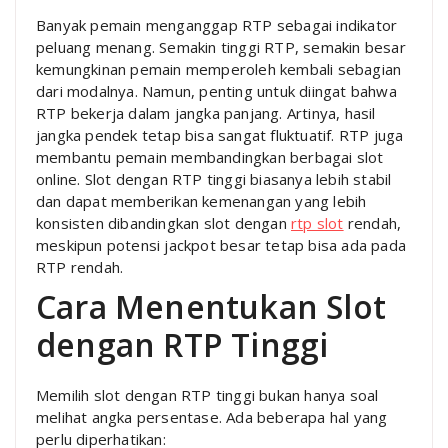
Banyak pemain menganggap RTP sebagai indikator
peluang menang. Semakin tinggi RTP, semakin besar
kemungkinan pemain memperoleh kembali sebagian
dari modalnya. Namun, penting untuk diingat bahwa
RTP bekerja dalam jangka panjang. Artinya, hasil
jangka pendek tetap bisa sangat fluktuatif. RTP juga
membantu pemain membandingkan berbagai slot
online. Slot dengan RTP tinggi biasanya lebih stabil
dan dapat memberikan kemenangan yang lebih
konsisten dibandingkan slot dengan
rtp slot
rendah,
meskipun potensi jackpot besar tetap bisa ada pada
RTP rendah.
Cara Menentukan Slot
dengan RTP Tinggi
Memilih slot dengan RTP tinggi bukan hanya soal
melihat angka persentase. Ada beberapa hal yang
perlu diperhatikan: