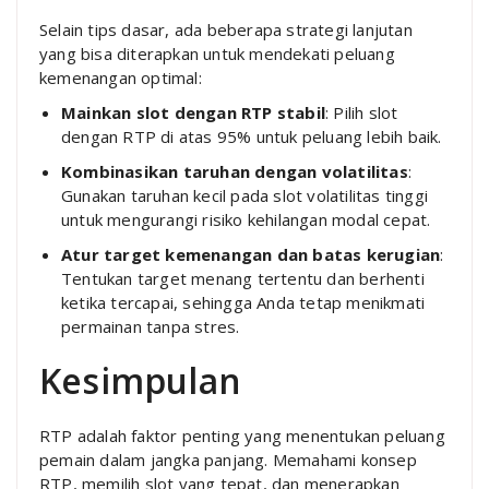
Selain tips dasar, ada beberapa strategi lanjutan
yang bisa diterapkan untuk mendekati peluang
kemenangan optimal:
Mainkan slot dengan RTP stabil
: Pilih slot
dengan RTP di atas 95% untuk peluang lebih baik.
Kombinasikan taruhan dengan volatilitas
:
Gunakan taruhan kecil pada slot volatilitas tinggi
untuk mengurangi risiko kehilangan modal cepat.
Atur target kemenangan dan batas kerugian
:
Tentukan target menang tertentu dan berhenti
ketika tercapai, sehingga Anda tetap menikmati
permainan tanpa stres.
Kesimpulan
RTP adalah faktor penting yang menentukan peluang
pemain dalam jangka panjang. Memahami konsep
RTP, memilih slot yang tepat, dan menerapkan