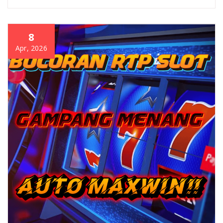
8
Apr, 2026