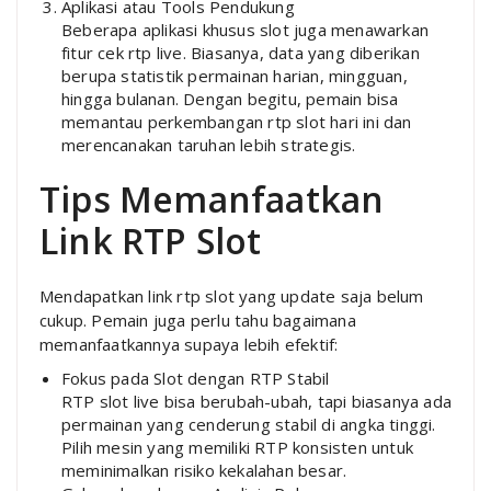
Aplikasi atau Tools Pendukung
Beberapa aplikasi khusus slot juga menawarkan
fitur cek rtp live. Biasanya, data yang diberikan
berupa statistik permainan harian, mingguan,
hingga bulanan. Dengan begitu, pemain bisa
memantau perkembangan rtp slot hari ini dan
merencanakan taruhan lebih strategis.
Tips Memanfaatkan
Link RTP Slot
Mendapatkan link rtp slot yang update saja belum
cukup. Pemain juga perlu tahu bagaimana
memanfaatkannya supaya lebih efektif:
Fokus pada Slot dengan RTP Stabil
RTP slot live bisa berubah-ubah, tapi biasanya ada
permainan yang cenderung stabil di angka tinggi.
Pilih mesin yang memiliki RTP konsisten untuk
meminimalkan risiko kekalahan besar.