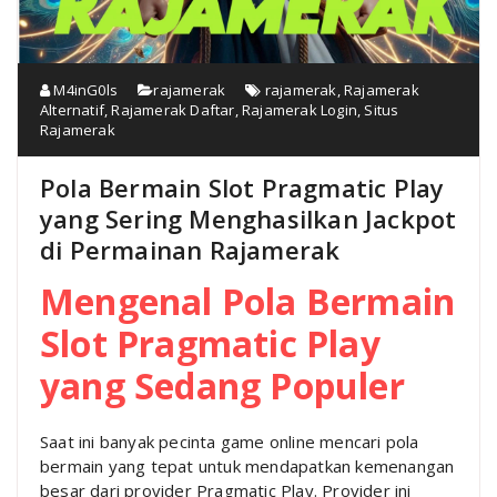
M4inG0ls
rajamerak
rajamerak
,
Rajamerak
Alternatif
,
Rajamerak Daftar
,
Rajamerak Login
,
Situs
Rajamerak
Pola Bermain Slot Pragmatic Play
yang Sering Menghasilkan Jackpot
di Permainan Rajamerak
Mengenal Pola Bermain
Slot Pragmatic Play
yang Sedang Populer
Saat ini banyak pecinta game online mencari pola
bermain yang tepat untuk mendapatkan kemenangan
besar dari provider Pragmatic Play. Provider ini