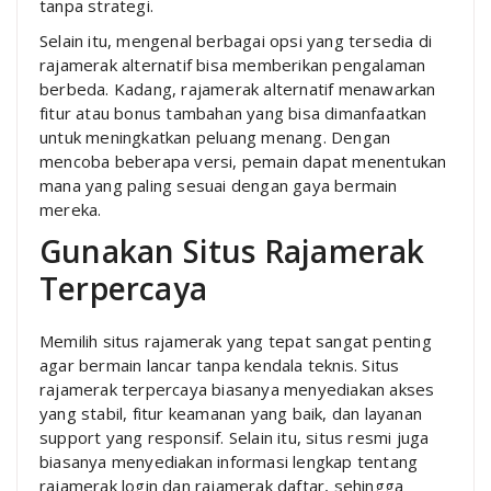
tanpa strategi.
Selain itu, mengenal berbagai opsi yang tersedia di
rajamerak alternatif bisa memberikan pengalaman
berbeda. Kadang, rajamerak alternatif menawarkan
fitur atau bonus tambahan yang bisa dimanfaatkan
untuk meningkatkan peluang menang. Dengan
mencoba beberapa versi, pemain dapat menentukan
mana yang paling sesuai dengan gaya bermain
mereka.
Gunakan Situs Rajamerak
Terpercaya
Memilih situs rajamerak yang tepat sangat penting
agar bermain lancar tanpa kendala teknis. Situs
rajamerak terpercaya biasanya menyediakan akses
yang stabil, fitur keamanan yang baik, dan layanan
support yang responsif. Selain itu, situs resmi juga
biasanya menyediakan informasi lengkap tentang
rajamerak login dan rajamerak daftar, sehingga