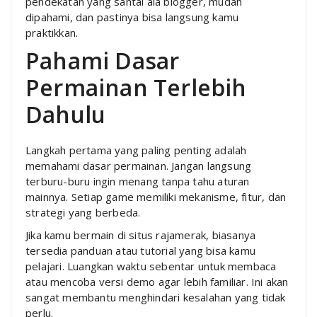
pendekatan yang santai ala blogger, mudah
dipahami, dan pastinya bisa langsung kamu
praktikkan.
Pahami Dasar
Permainan Terlebih
Dahulu
Langkah pertama yang paling penting adalah
memahami dasar permainan. Jangan langsung
terburu-buru ingin menang tanpa tahu aturan
mainnya. Setiap game memiliki mekanisme, fitur, dan
strategi yang berbeda.
Jika kamu bermain di situs rajamerak, biasanya
tersedia panduan atau tutorial yang bisa kamu
pelajari. Luangkan waktu sebentar untuk membaca
atau mencoba versi demo agar lebih familiar. Ini akan
sangat membantu menghindari kesalahan yang tidak
perlu.