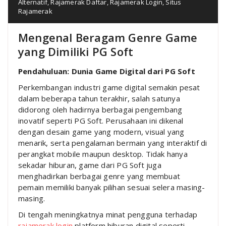
Alternatif
,
Rajamerak Daftar
,
Rajamerak Login
,
Situs
Rajamerak
Mengenal Beragam Genre Game
yang Dimiliki PG Soft
Pendahuluan: Dunia Game Digital dari PG Soft
Perkembangan industri game digital semakin pesat
dalam beberapa tahun terakhir, salah satunya
didorong oleh hadirnya berbagai pengembang
inovatif seperti PG Soft. Perusahaan ini dikenal
dengan desain game yang modern, visual yang
menarik, serta pengalaman bermain yang interaktif di
perangkat mobile maupun desktop. Tidak hanya
sekadar hiburan, game dari PG Soft juga
menghadirkan berbagai genre yang membuat
pemain memiliki banyak pilihan sesuai selera masing-
masing.
Di tengah meningkatnya minat pengguna terhadap
rajamerak login
platform hiburan digital seperti