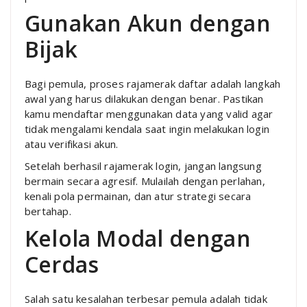
Gunakan Akun dengan
Bijak
Bagi pemula, proses rajamerak daftar adalah langkah
awal yang harus dilakukan dengan benar. Pastikan
kamu mendaftar menggunakan data yang valid agar
tidak mengalami kendala saat ingin melakukan login
atau verifikasi akun.
Setelah berhasil rajamerak login, jangan langsung
bermain secara agresif. Mulailah dengan perlahan,
kenali pola permainan, dan atur strategi secara
bertahap.
Kelola Modal dengan
Cerdas
Salah satu kesalahan terbesar pemula adalah tidak