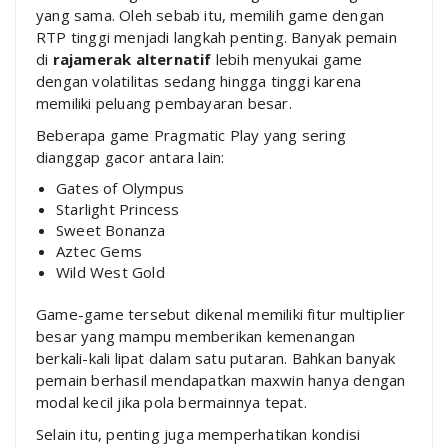
yang sama. Oleh sebab itu, memilih game dengan
RTP tinggi menjadi langkah penting. Banyak pemain
di
rajamerak alternatif
lebih menyukai game
dengan volatilitas sedang hingga tinggi karena
memiliki peluang pembayaran besar.
Beberapa game Pragmatic Play yang sering
dianggap gacor antara lain:
Gates of Olympus
Starlight Princess
Sweet Bonanza
Aztec Gems
Wild West Gold
Game-game tersebut dikenal memiliki fitur multiplier
besar yang mampu memberikan kemenangan
berkali-kali lipat dalam satu putaran. Bahkan banyak
pemain berhasil mendapatkan maxwin hanya dengan
modal kecil jika pola bermainnya tepat.
Selain itu, penting juga memperhatikan kondisi