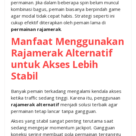
permainan. Jika dalam beberapa spin belum muncul
kombinasi bagus, pemain biasanya berpindah game
agar modal tidak cepat habis. Strategi seperti ini
cukup efektif diterapkan oleh pemain lama di
permainan rajamerak
.
Manfaat Menggunakan
Rajamerak Alternatif
untuk Akses Lebih
Stabil
Banyak pemain terkadang mengalami kendala akses
ketika traffic sedang tinggi. Karena itu, penggunaan
rajamerak alternatif
menjadi solusi terbaik agar
permainan tetap lancar tanpa gangguan.
Akses yang stabil sangat penting terutama saat
sedang mengejar momentum jackpot. Gangguan
koneksi sering membuat pola permainan terganggu