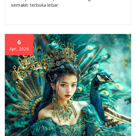
semakin terbuka lebar.
6
Apr, 2026