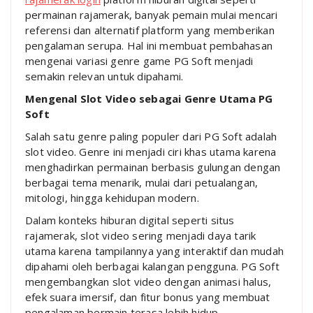
permainan rajamerak, banyak pemain mulai mencari
referensi dan alternatif platform yang memberikan
pengalaman serupa. Hal ini membuat pembahasan
mengenai variasi genre game PG Soft menjadi
semakin relevan untuk dipahami.
Mengenal Slot Video sebagai Genre Utama PG
Soft
Salah satu genre paling populer dari PG Soft adalah
slot video. Genre ini menjadi ciri khas utama karena
menghadirkan permainan berbasis gulungan dengan
berbagai tema menarik, mulai dari petualangan,
mitologi, hingga kehidupan modern.
Dalam konteks hiburan digital seperti situs
rajamerak, slot video sering menjadi daya tarik
utama karena tampilannya yang interaktif dan mudah
dipahami oleh berbagai kalangan pengguna. PG Soft
mengembangkan slot video dengan animasi halus,
efek suara imersif, dan fitur bonus yang membuat
pengalaman bermain terasa lebih hidup.