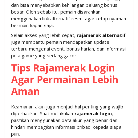
dan bisa menyebabkan kehilangan peluang bonus
besar. Oleh sebab itu, pemain disarankan
menggunakan link alternatif resmi agar tetap nyaman
bermain kapan saja.
Selain akses yang lebih cepat,
rajamerak alternatif
juga membantu pemain mendapatkan update
terbaru mengenai event, bonus harian, dan informasi
pola game yang sedang gacor.
Tips Rajamerak Login
Agar Permainan Lebih
Aman
Keamanan akun juga menjadi hal penting yang wajib
diperhatikan. Saat melakukan
rajamerak login
,
pastikan menggunakan data akun yang benar dan
hindari membagikan informasi pribadi kepada siapa
pun.