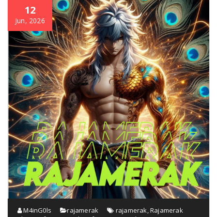
12
Jun, 2026
M4inG0ls
rajamerak
rajamerak
,
Rajamerak