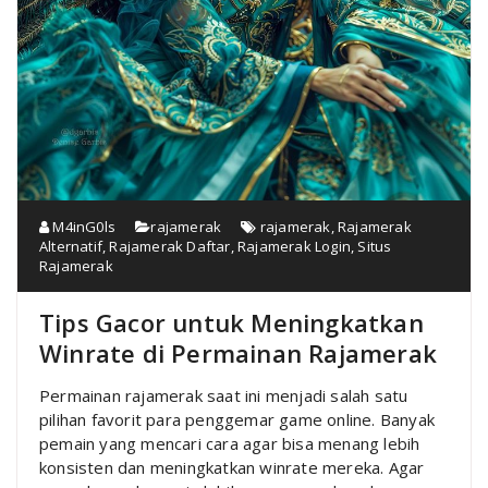
M4inG0ls
rajamerak
rajamerak
,
Rajamerak
Alternatif
,
Rajamerak Daftar
,
Rajamerak Login
,
Situs
Rajamerak
Tips Gacor untuk Meningkatkan
Winrate di Permainan Rajamerak
Permainan rajamerak saat ini menjadi salah satu
pilihan favorit para penggemar game online. Banyak
pemain yang mencari cara agar bisa menang lebih
konsisten dan meningkatkan winrate mereka. Agar