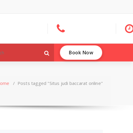
Book Now
ome
/
Posts tagged "Situs judi baccarat online"