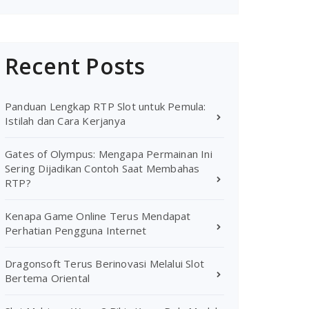
Recent Posts
Panduan Lengkap RTP Slot untuk Pemula:
Istilah dan Cara Kerjanya
Gates of Olympus: Mengapa Permainan Ini
Sering Dijadikan Contoh Saat Membahas
RTP?
Kenapa Game Online Terus Mendapat
Perhatian Pengguna Internet
Dragonsoft Terus Berinovasi Melalui Slot
Bertema Oriental