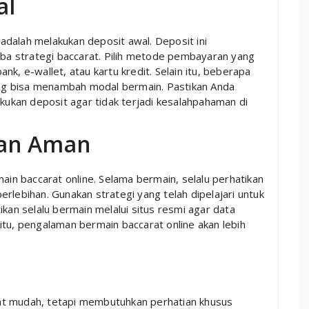
al
a adalah melakukan deposit awal. Deposit ini
a strategi baccarat. Pilih metode pembayaran yang
k, e-wallet, atau kartu kredit. Selain itu, beberapa
g bisa menambah modal bermain. Pastikan Anda
kan deposit agar tidak terjadi kesalahpahaman di
gan Aman
main baccarat online. Selama bermain, selalu perhatikan
rlebihan. Gunakan strategi yang telah dipelajari untuk
ikan selalu bermain melalui situs resmi agar data
itu, pengalaman bermain baccarat online akan lebih
at mudah, tetapi membutuhkan perhatian khusus