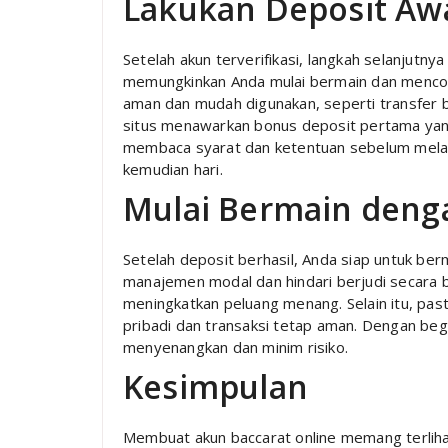
Lakukan Deposit Aw
Setelah akun terverifikasi, langkah selanjutny
memungkinkan Anda mulai bermain dan mencob
aman dan mudah digunakan, seperti transfer ban
situs menawarkan bonus deposit pertama yan
membaca syarat dan ketentuan sebelum melaku
kemudian hari.
Mulai Bermain den
Setelah deposit berhasil, Anda siap untuk ber
manajemen modal dan hindari berjudi secara be
meningkatkan peluang menang. Selain itu, past
pribadi dan transaksi tetap aman. Dengan beg
menyenangkan dan minim risiko.
Kesimpulan
Membuat akun baccarat online memang terlih