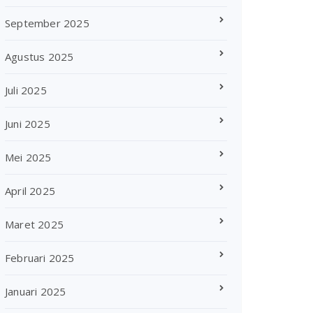
September 2025
Agustus 2025
Juli 2025
Juni 2025
Mei 2025
April 2025
Maret 2025
Februari 2025
Januari 2025