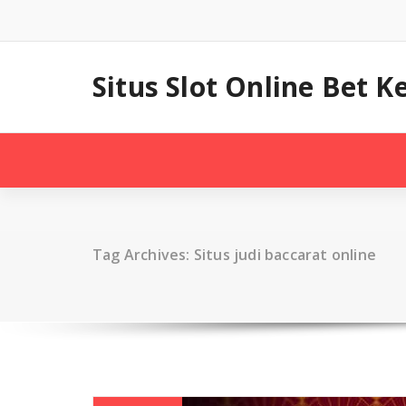
Skip
to
content
Situs Slot Online Bet K
Tag Archives: Situs judi baccarat online