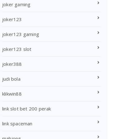
joker gaming
joker123
joker123 gaming
joker123 slot
joker388
judi bola
klikwin88
link slot bet 200 perak
link spaceman
mahjong