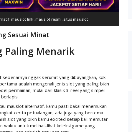
rnatif
,
mauslot link
,
mauslot resmi
,
situs mauslot
ng Sesuai Minat
ng Paling Menarik
t sebenarnya nggak serumit yang dibayangkan, kok.
pertama adalah mengenali jenis slot yang paling bikin
l permainan, mulai dari klasik 3-reel yang simpel
 berlapis.
atau mauslot alternatif, kamu pasti bakal menemukan
ngkat cerita petualangan, ada juga yang bertema
ilih slot yang bikin kamu excited setiap kali memutar
an waktu untuk melihat-lihat koleksi game yang
oritmu, dan cobalah satu per satu.