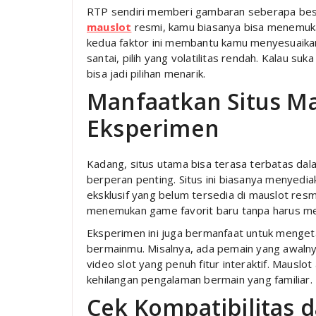
RTP sendiri memberi gambaran seberapa besar
mauslot
resmi, kamu biasanya bisa menemuk
kedua faktor ini membantu kamu menyesuaikan
santai, pilih yang volatilitas rendah. Kalau suk
bisa jadi pilihan menarik.
Manfaatkan Situs Ma
Eksperimen
Kadang, situs utama bisa terasa terbatas dalam
berperan penting. Situs ini biasanya menyedia
eksklusif yang belum tersedia di mauslot res
menemukan game favorit baru tanpa harus me
Eksperimen ini juga bermanfaat untuk menge
bermainmu. Misalnya, ada pemain yang awalnya 
video slot yang penuh fitur interaktif. Mauslo
kehilangan pengalaman bermain yang familiar.
Cek Kompatibilitas