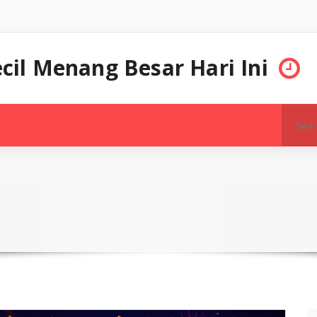
ecil Menang Besar Hari Ini
Search
for: