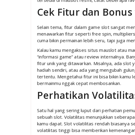
Cek Fitur dan Bonus
Selain tema, fitur dalam game slot sangat m
menawarkan fitur seperti free spin, multipliers
cuma bikin permainan lebih seru, tapi juga m
Kalau kamu mengakses situs mauslot atau mau
“informasi game” atau review internalnya. B
fitur unik yang ditawarkan. Misalnya, ada slo
hadiah sendiri, atau ada yang mengubah gulun
tertentu. Mengetahui fitur ini bisa bikin kamu 
bermainmu nggak cepat membosankan.
Perhatikan Volatilit
Satu hal yang sering luput dari perhatian pemu
sebuah slot. Volatilitas menunjukkan seberap
kamu dapat. Slot volatilitas rendah biasanya
volatilitas tinggi bisa memberikan kemenangan