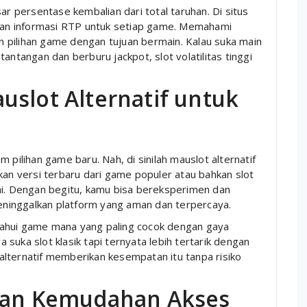
 persentase kembalian dari total taruhan. Di situs
an informasi RTP untuk setiap game. Memahami
 pilihan game dengan tujuan bermain. Kalau suka main
a tantangan dan berburu jackpot, slot volatilitas tinggi
uslot Alternatif untuk
 pilihan game baru. Nah, di sinilah mauslot alternatif
kan versi terbaru dari game populer atau bahkan slot
mi. Dengan begitu, kamu bisa bereksperimen dan
ninggalkan platform yang aman dan terpercaya.
tahui game mana yang paling cocok dengan gaya
suka slot klasik tapi ternyata lebih tertarik dengan
t alternatif memberikan kesempatan itu tanpa risiko
 dan Kemudahan Akses