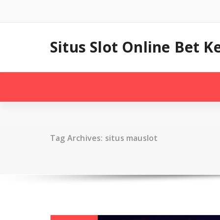
Skip
to
content
Situs Slot Online Bet K
Tag Archives: situs mauslot