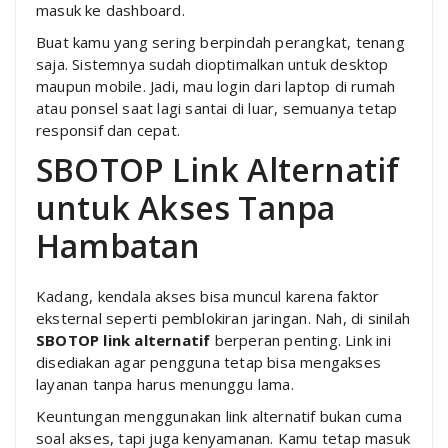
masuk ke dashboard.
Buat kamu yang sering berpindah perangkat, tenang
saja. Sistemnya sudah dioptimalkan untuk desktop
maupun mobile. Jadi, mau login dari laptop di rumah
atau ponsel saat lagi santai di luar, semuanya tetap
responsif dan cepat.
SBOTOP Link Alternatif
untuk Akses Tanpa
Hambatan
Kadang, kendala akses bisa muncul karena faktor
eksternal seperti pemblokiran jaringan. Nah, di sinilah
SBOTOP link alternatif
berperan penting. Link ini
disediakan agar pengguna tetap bisa mengakses
layanan tanpa harus menunggu lama.
Keuntungan menggunakan link alternatif bukan cuma
soal akses, tapi juga kenyamanan. Kamu tetap masuk