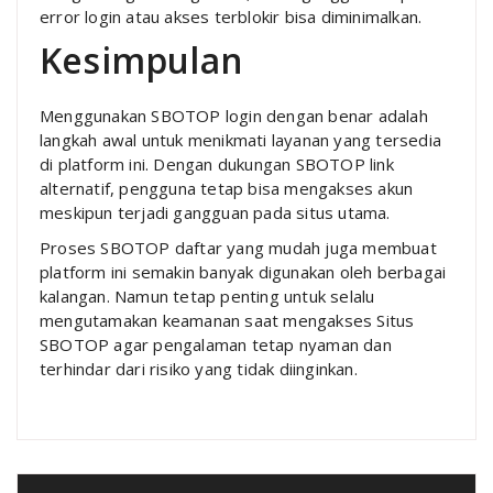
error login atau akses terblokir bisa diminimalkan.
Kesimpulan
Menggunakan SBOTOP login dengan benar adalah
langkah awal untuk menikmati layanan yang tersedia
di platform ini. Dengan dukungan SBOTOP link
alternatif, pengguna tetap bisa mengakses akun
meskipun terjadi gangguan pada situs utama.
Proses SBOTOP daftar yang mudah juga membuat
platform ini semakin banyak digunakan oleh berbagai
kalangan. Namun tetap penting untuk selalu
mengutamakan keamanan saat mengakses Situs
SBOTOP agar pengalaman tetap nyaman dan
terhindar dari risiko yang tidak diinginkan.