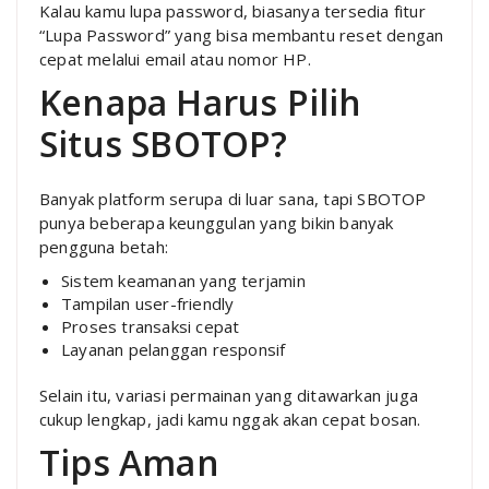
Kalau kamu lupa password, biasanya tersedia fitur
“Lupa Password” yang bisa membantu reset dengan
cepat melalui email atau nomor HP.
Kenapa Harus Pilih
Situs SBOTOP?
Banyak platform serupa di luar sana, tapi SBOTOP
punya beberapa keunggulan yang bikin banyak
pengguna betah:
Sistem keamanan yang terjamin
Tampilan user-friendly
Proses transaksi cepat
Layanan pelanggan responsif
Selain itu, variasi permainan yang ditawarkan juga
cukup lengkap, jadi kamu nggak akan cepat bosan.
Tips Aman