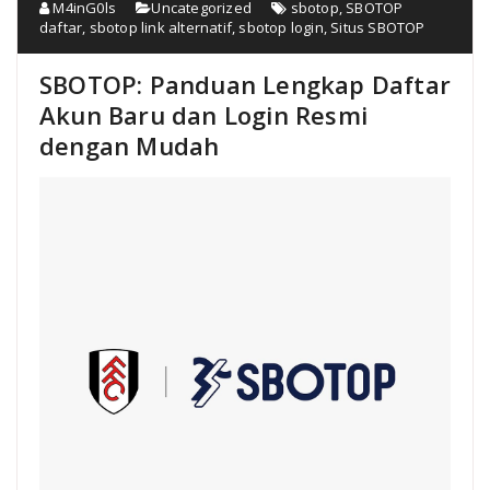
M4inG0ls
Uncategorized
sbotop
,
SBOTOP
daftar
,
sbotop link alternatif
,
sbotop login
,
Situs SBOTOP
SBOTOP: Panduan Lengkap Daftar
Akun Baru dan Login Resmi
dengan Mudah