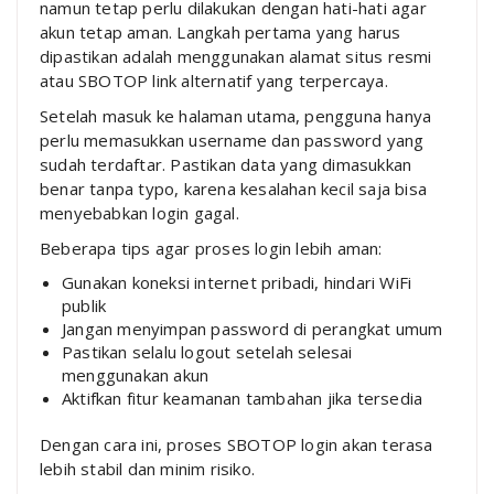
namun tetap perlu dilakukan dengan hati-hati agar
akun tetap aman. Langkah pertama yang harus
dipastikan adalah menggunakan alamat situs resmi
atau SBOTOP link alternatif yang terpercaya.
Setelah masuk ke halaman utama, pengguna hanya
perlu memasukkan username dan password yang
sudah terdaftar. Pastikan data yang dimasukkan
benar tanpa typo, karena kesalahan kecil saja bisa
menyebabkan login gagal.
Beberapa tips agar proses login lebih aman:
Gunakan koneksi internet pribadi, hindari WiFi
publik
Jangan menyimpan password di perangkat umum
Pastikan selalu logout setelah selesai
menggunakan akun
Aktifkan fitur keamanan tambahan jika tersedia
Dengan cara ini, proses SBOTOP login akan terasa
lebih stabil dan minim risiko.