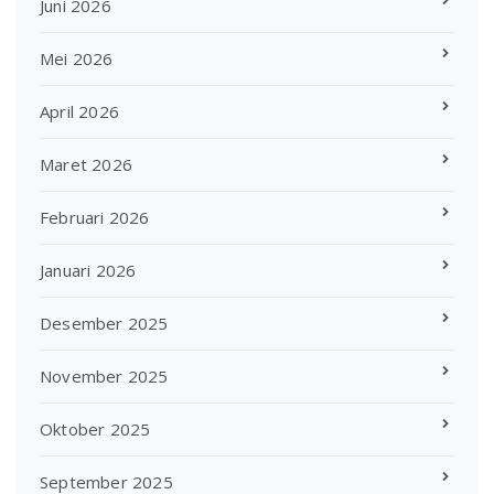
Juni 2026
Mei 2026
April 2026
Maret 2026
Februari 2026
Januari 2026
Desember 2025
November 2025
Oktober 2025
September 2025