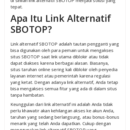
di sinilah link alternatif SBOTOP menjadi solusi yang
tepat.
Apa Itu Link Alternatif
SBOTOP?
Link alternatif SBOTOP adalah tautan pengganti yang
bisa digunakan oleh para pemain untuk mengakses
situs SBOTOP saat link utama diblokir atau tidak
dapat diakses karena berbagai alasan. Biasanya,
situs taruhan online sering kali diblokir oleh penyedia
layanan internet atau pemerintah karena regulasi
yang ketat. Dengan adanya link alternatif, Anda tetap
bisa mengakses semua fitur yang ada di dalam situs
tanpa hambatan.
Keunggulan dari link alternatif ini adalah Anda tidak
perlu khawatir akan kehilangan akses ke akun Anda,
taruhan yang sedang berlangsung, atau bonus-bonus
menarik yang telah Anda dapatkan. Cukup dengan
menggunakan link alternatif SBOTOP yang