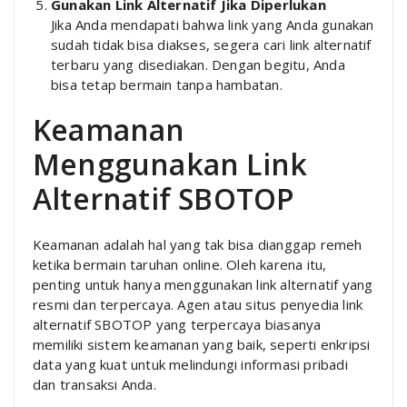
Gunakan Link Alternatif Jika Diperlukan
Jika Anda mendapati bahwa link yang Anda gunakan
sudah tidak bisa diakses, segera cari link alternatif
terbaru yang disediakan. Dengan begitu, Anda
bisa tetap bermain tanpa hambatan.
Keamanan
Menggunakan Link
Alternatif SBOTOP
Keamanan adalah hal yang tak bisa dianggap remeh
ketika bermain taruhan online. Oleh karena itu,
penting untuk hanya menggunakan link alternatif yang
resmi dan terpercaya. Agen atau situs penyedia link
alternatif SBOTOP yang terpercaya biasanya
memiliki sistem keamanan yang baik, seperti enkripsi
data yang kuat untuk melindungi informasi pribadi
dan transaksi Anda.