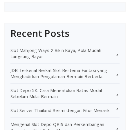
Recent Posts
Slot Mahjong Ways 2 Bikin Kaya, Pola Mudah
Langsung Bayar
JDB Terkenal Berkat Slot Bertema Fantasi yang
Menghadirkan Pengalaman Bermain Berbeda
Slot Depo 5K: Cara Menentukan Batas Modal
Sebelum Mulai Bermain
Slot Server Thailand Resmi dengan Fitur Menarik
Mengenal Slot Depo QRIS dan Perkembangan