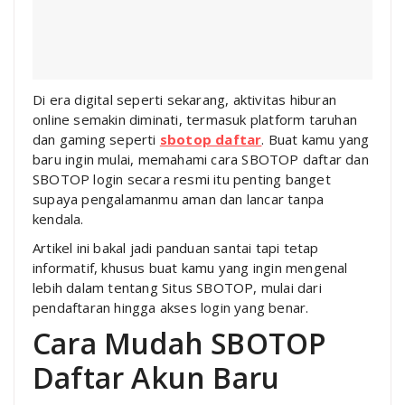
Di era digital seperti sekarang, aktivitas hiburan
online semakin diminati, termasuk platform taruhan
dan gaming seperti
sbotop daftar
. Buat kamu yang
baru ingin mulai, memahami cara SBOTOP daftar dan
SBOTOP login secara resmi itu penting banget
supaya pengalamanmu aman dan lancar tanpa
kendala.
Artikel ini bakal jadi panduan santai tapi tetap
informatif, khusus buat kamu yang ingin mengenal
lebih dalam tentang Situs SBOTOP, mulai dari
pendaftaran hingga akses login yang benar.
Cara Mudah SBOTOP
Daftar Akun Baru