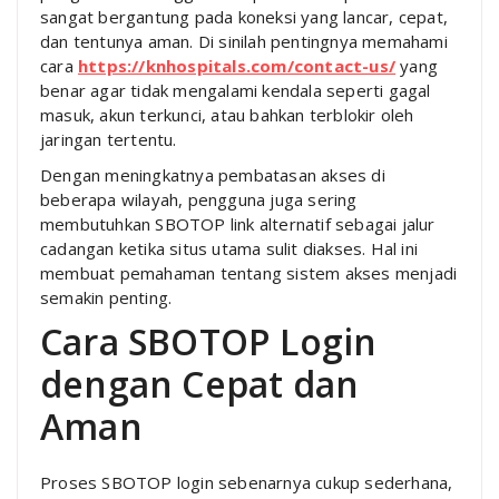
sangat bergantung pada koneksi yang lancar, cepat,
dan tentunya aman. Di sinilah pentingnya memahami
cara
https://knhospitals.com/contact-us/
yang
benar agar tidak mengalami kendala seperti gagal
masuk, akun terkunci, atau bahkan terblokir oleh
jaringan tertentu.
Dengan meningkatnya pembatasan akses di
beberapa wilayah, pengguna juga sering
membutuhkan SBOTOP link alternatif sebagai jalur
cadangan ketika situs utama sulit diakses. Hal ini
membuat pemahaman tentang sistem akses menjadi
semakin penting.
Cara SBOTOP Login
dengan Cepat dan
Aman
Proses SBOTOP login sebenarnya cukup sederhana,