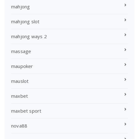
mahjong
mahjong slot
mahjong ways 2
massage
maupoker
mauslot
maxbet
maxbet sport
nova88