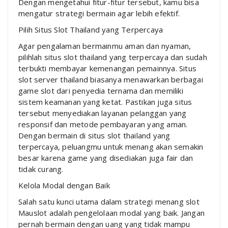
Dengan mengetahui fitur-fitur tersebut, kamu bisa
mengatur strategi bermain agar lebih efektif.
Pilih Situs Slot Thailand yang Terpercaya
Agar pengalaman bermainmu aman dan nyaman,
pilihlah situs slot thailand yang terpercaya dan sudah
terbukti membayar kemenangan pemainnya. Situs
slot server thailand biasanya menawarkan berbagai
game slot dari penyedia ternama dan memiliki
sistem keamanan yang ketat. Pastikan juga situs
tersebut menyediakan layanan pelanggan yang
responsif dan metode pembayaran yang aman.
Dengan bermain di situs slot thailand yang
terpercaya, peluangmu untuk menang akan semakin
besar karena game yang disediakan juga fair dan
tidak curang.
Kelola Modal dengan Baik
Salah satu kunci utama dalam strategi menang slot
Mauslot adalah pengelolaan modal yang baik. Jangan
pernah bermain dengan uang yang tidak mampu