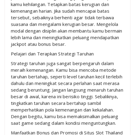
kamu kehilangan. Tetapkan batas kerugian dan
kemenangan harian. Jika sudah mencapai batas
tersebut, sebaiknya berhenti agar tidak terbawa
suasana dan mengalami kerugian besar. Mengelola
modal dengan disiplin akan membantu kamu bermain
lebih lama dan meningkatkan peluang mendapatkan
jackpot atau bonus besar.
Pelajari dan Terapkan Strategi Taruhan
Strategi taruhan juga sangat berpengaruh dalam
meraih kemenangan. Kamu bisa mencoba metode
taruhan bertahap, seperti level taruhan kecil terlebih
dahulu dan meningkat secara perlahan saat merasa
sedang beruntung. Jangan langsung menaruh taruhan
besar di awal, karena ini berisiko tinggi. Sebaliknya,
tingkatkan taruhan secara bertahap sambil
memperhatikan pola kemenangan dan kekalahan.
Dengan begitu, kamu bisa memaksimalkan peluang
saat game sedang dalam kondisi menguntungkan.
Manfaatkan Bonus dan Promosi di Situs Slot Thailand