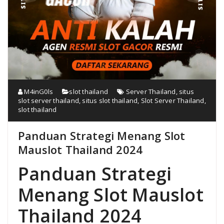
M4inG0ls
slot thailand
Server Thailand
,
situs
slot server thailand
,
situs slot thailand
,
Slot Server Thailand
,
slot thailand
Panduan Strategi Menang Slot
Mauslot Thailand 2024
Panduan Strategi
Menang Slot Mauslot
Thailand 2024