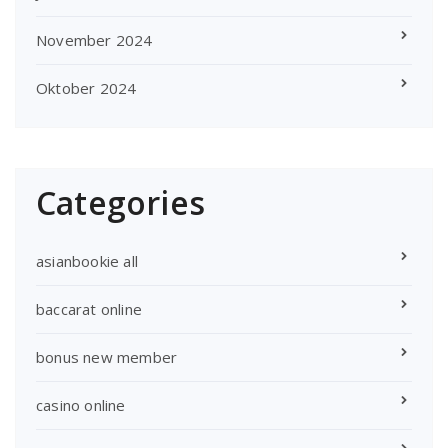
November 2024
Oktober 2024
Categories
asianbookie all
baccarat online
bonus new member
casino online