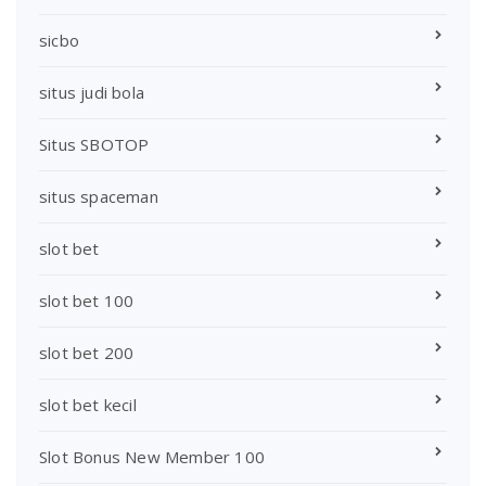
sicbo
situs judi bola
Situs SBOTOP
situs spaceman
slot bet
slot bet 100
slot bet 200
slot bet kecil
Slot Bonus New Member 100