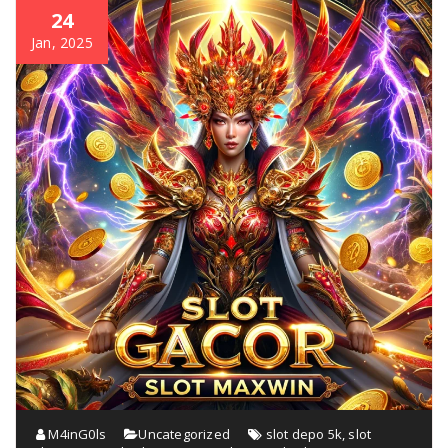
24
Jan, 2025
M4inG0ls
Uncategorized
slot depo 5k
,
slot