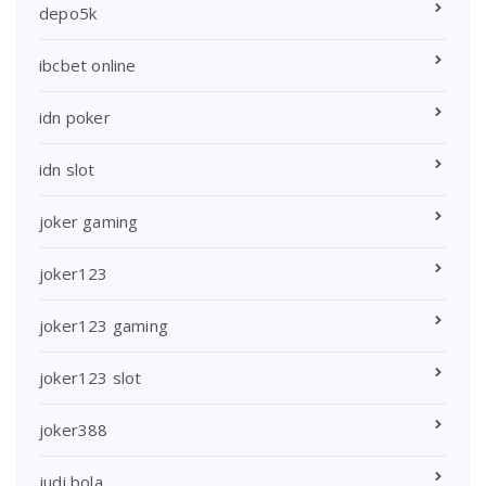
depo5k
ibcbet online
idn poker
idn slot
joker gaming
joker123
joker123 gaming
joker123 slot
joker388
judi bola