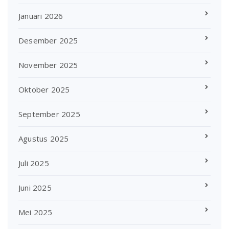
Januari 2026
Desember 2025
November 2025
Oktober 2025
September 2025
Agustus 2025
Juli 2025
Juni 2025
Mei 2025