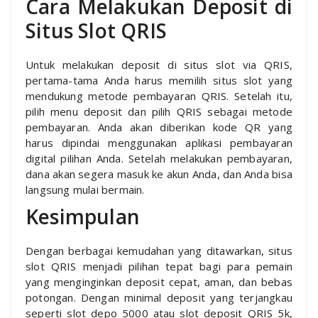
Cara Melakukan Deposit di
Situs Slot QRIS
Untuk melakukan deposit di situs slot via QRIS,
pertama-tama Anda harus memilih situs slot yang
mendukung metode pembayaran QRIS. Setelah itu,
pilih menu deposit dan pilih QRIS sebagai metode
pembayaran. Anda akan diberikan kode QR yang
harus dipindai menggunakan aplikasi pembayaran
digital pilihan Anda. Setelah melakukan pembayaran,
dana akan segera masuk ke akun Anda, dan Anda bisa
langsung mulai bermain.
Kesimpulan
Dengan berbagai kemudahan yang ditawarkan, situs
slot QRIS menjadi pilihan tepat bagi para pemain
yang menginginkan deposit cepat, aman, dan bebas
potongan. Dengan minimal deposit yang terjangkau
seperti slot depo 5000 atau slot deposit QRIS 5k,